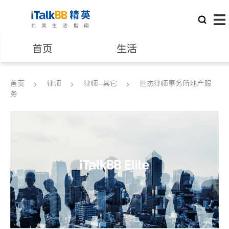
首页
生活
医生
律师
首页
律师
律师-其它
世杰律师事务所地产服
务
保险理财
房地产租售
银行贷款
会计师
建筑装修