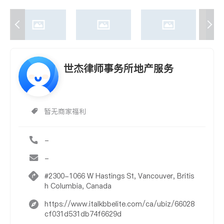
世杰律师事务所地产服务
暂无商家福利
-
-
#2300-1066 W Hastings St, Vancouver, Britis
h Columbia, Canada
https://www.italkbbelite.com/ca/ubiz/66028
cf031d531db74f6629d