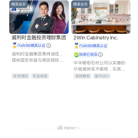
精英会员
精英会员
威利时金融投资理财集团
2Win Cabinetry Inc.
iTalkBB精英认证
iTalkBB精英认证
威利时金融集团秉持诚信，
执照已核实
提供固定收益与高回报投资
中华橱柜石材公司以实惠的
等服务。我们专注于投资、
价格提供实木橱柜，石英石
保险及传承规划等多元化组
台面，多种优质不锈钢水
投资理财
年金保险
瓷砖橱柜
室内设计
合，助力客户实现目标
槽、水龙头与抽油烟机。品
一站式财税规划
人寿保险
建筑设计
卫浴洁具
质厨房，家的选择。
投资理财
医疗保险
室内装修
养老保险
员工保险
长期护理医疗保险
伤残保险
个人保险