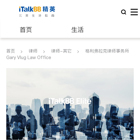
首页
生活
医生
律师
首页
律师
律师-其它
格利弗拉克律师事务所
Gary Vlug Law Office
保险理财
房地产租售
银行贷款
会计师
建筑装修