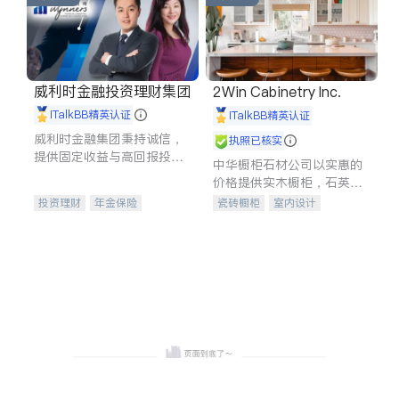
威利时金融投资理财集团
2Win Cabinetry Inc.
iTalkBB精英认证
iTalkBB精英认证
威利时金融集团秉持诚信，
执照已核实
提供固定收益与高回报投资
中华橱柜石材公司以实惠的
等服务。我们专注于投资、
价格提供实木橱柜，石英石
保险及传承规划等多元化组
台面，多种优质不锈钢水
投资理财
年金保险
瓷砖橱柜
室内设计
合，助力客户实现目标
槽、水龙头与抽油烟机。品
一站式财税规划
人寿保险
建筑设计
卫浴洁具
质厨房，家的选择。
投资理财
医疗保险
室内装修
养老保险
员工保险
长期护理医疗保险
伤残保险
个人保险