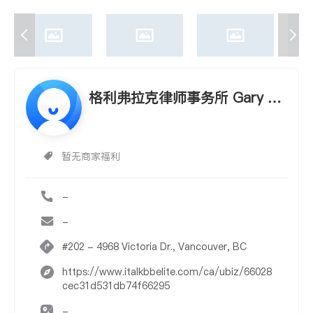
格利弗拉克律师事务所 Gary Vl
ug Law Office
暂无商家福利
-
-
#202 - 4968 Victoria Dr., Vancouver, BC
https://www.italkbbelite.com/ca/ubiz/66028
cec31d531db74f66295
-