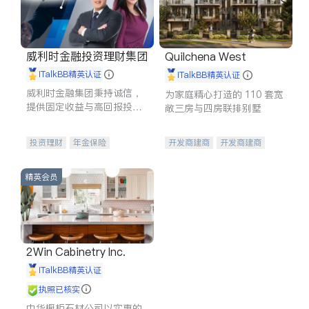
威利时金融投资理财集团
Quilchena West
iTalkBB精英认证
iTalkBB精英认证
威利时金融集团秉持诚信，
为家庭精心打造的 110 套宽
提供固定收益与高回报投资
敞三房与四房联排别墅
等服务。我们专注于投资、
保险及传承规划等多元化组
投资理财
年金保险
开发商建商
开发商建商
合，助力客户实现目标
一站式财税规划
人寿保险
地产投资
投资理财
医疗保险
精英会员
养老保险
员工保险
长期护理医疗保险
伤残保险
个人保险
2Win Cabinetry Inc.
iTalkBB精英认证
执照已核实
中华橱柜石材公司以实惠的