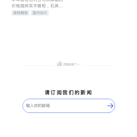
价格提供实木橱柜，石英石
台面，多种优质不锈钢水
瓷砖橱柜
室内设计
槽、水龙头与抽油烟机。品
建筑设计
卫浴洁具
质厨房，家的选择。
室内装修
请订阅我们的新闻