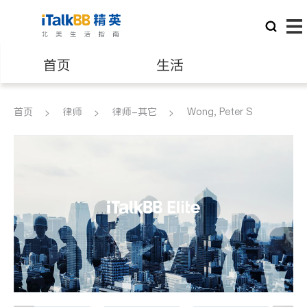
首页
生活
医生
律师
首页
律师
律师-其它
Wong, Peter S
保险理财
房地产租售
银行贷款
会计师
建筑装修