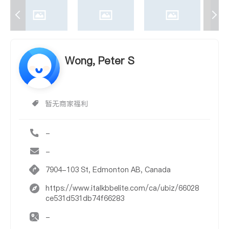
Wong, Peter S
暂无商家福利
-
-
7904-103 St, Edmonton AB, Canada
https://www.italkbbelite.com/ca/ubiz/66028
ce531d531db74f66283
-