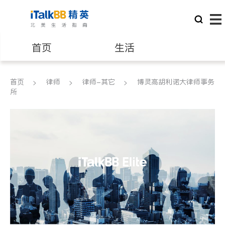
首页
生活
医生
律师
首页
律师
律师-其它
博灵高胡利诺大律师事务
所
保险理财
房地产租售
银行贷款
会计师
建筑装修