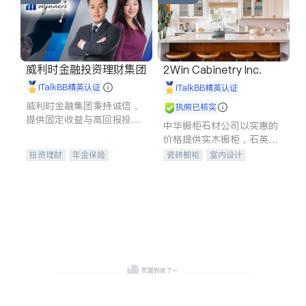
威利时金融投资理财集团
2Win Cabinetry Inc.
iTalkBB精英认证
iTalkBB精英认证
威利时金融集团秉持诚信，
执照已核实
提供固定收益与高回报投资
中华橱柜石材公司以实惠的
等服务。我们专注于投资、
价格提供实木橱柜，石英石
保险及传承规划等多元化组
台面，多种优质不锈钢水
投资理财
年金保险
瓷砖橱柜
室内设计
合，助力客户实现目标
槽、水龙头与抽油烟机。品
一站式财税规划
人寿保险
建筑设计
卫浴洁具
质厨房，家的选择。
投资理财
医疗保险
室内装修
养老保险
员工保险
长期护理医疗保险
伤残保险
个人保险