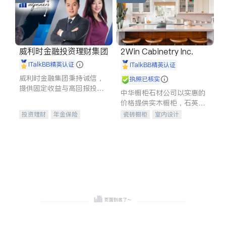
威利时金融投资理财集团
2Win Cabinetry Inc.
iTalkBB精英认证
iTalkBB精英认证
威利时金融集团秉持诚信，
执照已核实
提供固定收益与高回报投资
中华橱柜石材公司以实惠的
等服务。我们专注于投资、
价格提供实木橱柜，石英石
保险及传承规划等多元化组
台面，多种优质不锈钢水
投资理财
年金保险
瓷砖橱柜
室内设计
合，助力客户实现目标
槽、水龙头与抽油烟机。品
一站式财税规划
人寿保险
建筑设计
卫浴洁具
质厨房，家的选择。
投资理财
医疗保险
室内装修
养老保险
员工保险
长期护理医疗保险
伤残保险
个人保险