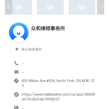
众和律师事务所
暂无商家福利
-
-
620 Wilson Ave #504, North York, ON M3K 1Z
3
https://www.italkbbelite.com/ca/ubiz/66028
cb731d531db74f66237
-