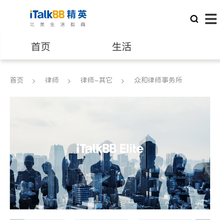
首页
生活
医生
律师
首页
律师
律师-其它
众和律师事务所
保险理财
房地产租售
银行贷款
会计师
建筑装修