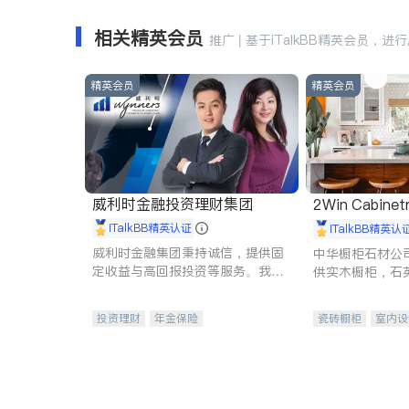
相关精英会员
推广 | 基于iTalkBB精英会员，进
精英会员
精英会员
威利时金融投资理财集团
2Win Cabinetr
iTalkBB精英认证
iTalkBB精英认
威利时金融集团秉持诚信，提供固
中华橱柜石材公
定收益与高回报投资等服务。我们
供实木橱柜，石
专注于投资、保险及传承规划等多
质不锈钢水槽、
元化组合，助力客户实现目标
机。品质厨房，
投资理财
年金保险
瓷砖橱柜
室内设
一站式财税规划
人寿保险
卫浴洁具
室内
投资理财
医疗保险
养老保险
员工保险
长期护理医疗保险
伤残保险
个人保险