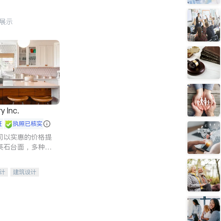
行展示
y Inc.
证
执照已核实
司以实惠的价格提
英石台面，多种优
水龙头与抽油烟
家的选择。
计
建筑设计
装修