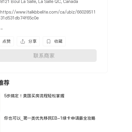
8121 Boul La Salle, La Salle QC, Canada
https://www.italkbbelite.com/ca/ubiz/66028511
31d531db74f65c0e
-
点赞
分享
收藏
联系商家
推荐
5步搞定！美国买房流程轻松掌握
你也可以_第一类优先移民EB-1绿卡申请最全攻略