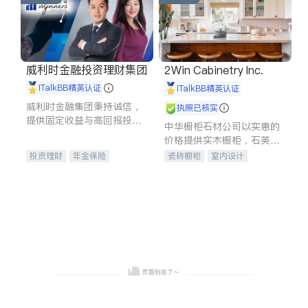
威利时金融投资理财集团
2Win Cabinetry Inc.
iTalkBB精英认证
iTalkBB精英认证
威利时金融集团秉持诚信，
执照已核实
提供固定收益与高回报投资
中华橱柜石材公司以实惠的
等服务。我们专注于投资、
价格提供实木橱柜，石英石
保险及传承规划等多元化组
台面，多种优质不锈钢水
投资理财
年金保险
瓷砖橱柜
室内设计
合，助力客户实现目标
槽、水龙头与抽油烟机。品
一站式财税规划
人寿保险
建筑设计
卫浴洁具
质厨房，家的选择。
投资理财
医疗保险
室内装修
养老保险
员工保险
长期护理医疗保险
伤残保险
个人保险