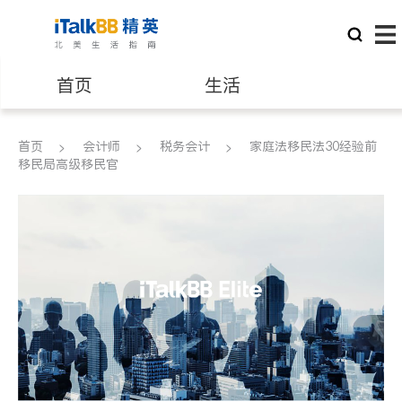
首页
生活
医生
律师
首页
会计师
税务会计
家庭法移民法30经验前
移民局高级移民官
保险理财
房地产租售
银行贷款
会计师
建筑装修