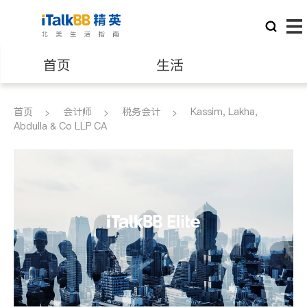
首页
生活
医生
律师
首页
会计师
税务会计
Kassim, Lakha,
Abdulla & Co LLP CA
保险理财
房地产租售
银行贷款
会计师
建筑装修