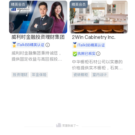
精英会员
精英会员
威利时金融投资理财集团
2Win Cabinetry Inc.
iTalkBB精英认证
iTalkBB精英认证
威利时金融集团秉持诚信，
执照已核实
提供固定收益与高回报投资
中华橱柜石材公司以实惠的
等服务。我们专注于投资、
价格提供实木橱柜，石英石
保险及传承规划等多元化组
台面，多种优质不锈钢水
投资理财
年金保险
瓷砖橱柜
室内设计
合，助力客户实现目标
槽、水龙头与抽油烟机。品
一站式财税规划
人寿保险
建筑设计
卫浴洁具
质厨房，家的选择。
投资理财
医疗保险
室内装修
养老保险
员工保险
长期护理医疗保险
伤残保险
个人保险