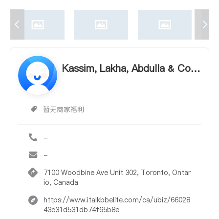
Kassim, Lakha, Abdulla & Co L
LP CA
暂无商家福利
-
-
7100 Woodbine Ave Unit 302, Toronto, Ontar
io, Canada
https://www.italkbbelite.com/ca/ubiz/66028
43c31d531db74f65b8e