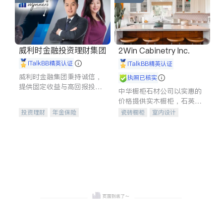
威利时金融投资理财集团
2Win Cabinetry Inc.
iTalkBB精英认证
iTalkBB精英认证
威利时金融集团秉持诚信，
执照已核实
提供固定收益与高回报投资
中华橱柜石材公司以实惠的
等服务。我们专注于投资、
价格提供实木橱柜，石英石
保险及传承规划等多元化组
台面，多种优质不锈钢水
投资理财
年金保险
瓷砖橱柜
室内设计
合，助力客户实现目标
槽、水龙头与抽油烟机。品
一站式财税规划
人寿保险
建筑设计
卫浴洁具
质厨房，家的选择。
投资理财
医疗保险
室内装修
养老保险
员工保险
长期护理医疗保险
伤残保险
个人保险