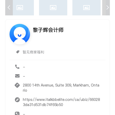
黎子辉会计师
暂无商家福利
-
-
2800 14th Avenue, Suite 309, Markham, Onta
rio
https://www.italkbbelite.com/ca/ubiz/66028
3da31d531db74f65b50
-