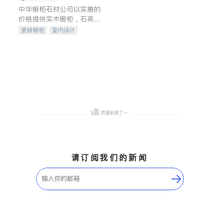
中华橱柜石材公司以实惠的
价格提供实木橱柜，石英石
台面，多种优质不锈钢水
瓷砖橱柜
室内设计
槽、水龙头与抽油烟机。品
建筑设计
卫浴洁具
质厨房，家的选择。
室内装修
请订阅我们的新闻