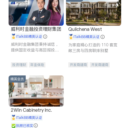
威利时金融投资理财集团
Quilchena West
iTalkBB精英认证
iTalkBB精英认证
威利时金融集团秉持诚信，
为家庭精心打造的 110 套宽
提供固定收益与高回报投资
敞三房与四房联排别墅
等服务。我们专注于投资、
保险及传承规划等多元化组
投资理财
年金保险
开发商建商
开发商建商
合，助力客户实现目标
一站式财税规划
人寿保险
地产投资
投资理财
医疗保险
精英会员
养老保险
员工保险
长期护理医疗保险
伤残保险
个人保险
2Win Cabinetry Inc.
iTalkBB精英认证
执照已核实