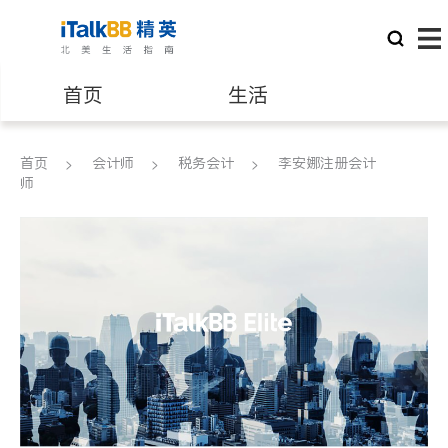
首页
生活
医生
律师
首页
会计师
税务会计
李安娜注册会计
师
保险理财
房地产租售
银行贷款
会计师
建筑装修