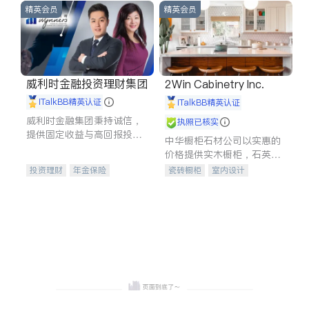
精英会员
精英会员
威利时金融投资理财集团
2Win Cabinetry Inc.
iTalkBB精英认证
iTalkBB精英认证
威利时金融集团秉持诚信，
执照已核实
提供固定收益与高回报投资
中华橱柜石材公司以实惠的
等服务。我们专注于投资、
价格提供实木橱柜，石英石
保险及传承规划等多元化组
台面，多种优质不锈钢水
投资理财
年金保险
瓷砖橱柜
室内设计
合，助力客户实现目标
槽、水龙头与抽油烟机。品
一站式财税规划
人寿保险
建筑设计
卫浴洁具
质厨房，家的选择。
投资理财
医疗保险
室内装修
养老保险
员工保险
长期护理医疗保险
伤残保险
个人保险