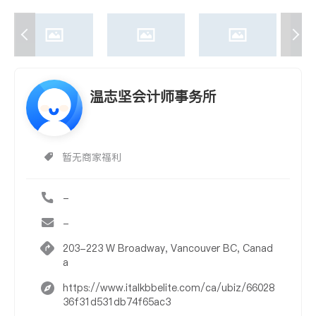
温志坚会计师事务所
暂无商家福利
-
-
203-223 W Broadway, Vancouver BC, Canad
a
https://www.italkbbelite.com/ca/ubiz/66028
36f31d531db74f65ac3