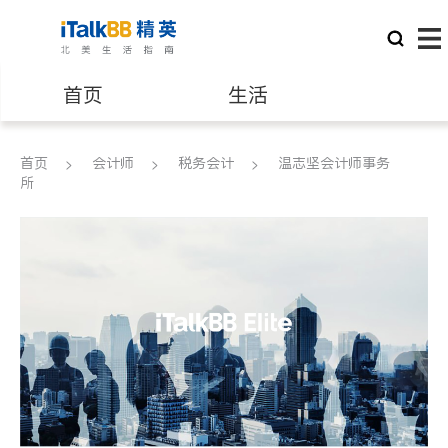
首页
生活
医生
律师
首页
会计师
税务会计
温志坚会计师事务
所
保险理财
房地产租售
银行贷款
会计师
建筑装修