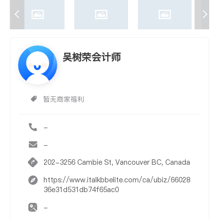
吴树荣会计师
暂无商家福利
-
-
202-3256 Cambie St, Vancouver BC, Canada
https://www.italkbbelite.com/ca/ubiz/66028
36e31d531db74f65ac0
-