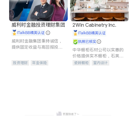
威利时金融投资理财集团
2Win Cabinetry Inc.
iTalkBB精英认证
iTalkBB精英认证
威利时金融集团秉持诚信，
执照已核实
提供固定收益与高回报投资
中华橱柜石材公司以实惠的
等服务。我们专注于投资、
价格提供实木橱柜，石英石
保险及传承规划等多元化组
台面，多种优质不锈钢水
投资理财
年金保险
瓷砖橱柜
室内设计
合，助力客户实现目标
槽、水龙头与抽油烟机。品
一站式财税规划
人寿保险
建筑设计
卫浴洁具
质厨房，家的选择。
投资理财
医疗保险
室内装修
养老保险
员工保险
长期护理医疗保险
伤残保险
个人保险