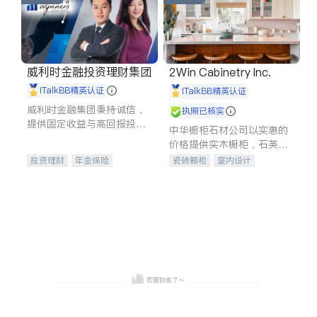
威利时金融投资理财集团
2Win Cabinetry Inc.
iTalkBB精英认证
iTalkBB精英认证
威利时金融集团秉持诚信，
执照已核实
提供固定收益与高回报投资
中华橱柜石材公司以实惠的
等服务。我们专注于投资、
价格提供实木橱柜，石英石
保险及传承规划等多元化组
台面，多种优质不锈钢水
投资理财
年金保险
瓷砖橱柜
室内设计
合，助力客户实现目标
槽、水龙头与抽油烟机。品
一站式财税规划
人寿保险
建筑设计
卫浴洁具
质厨房，家的选择。
投资理财
医疗保险
室内装修
养老保险
员工保险
长期护理医疗保险
伤残保险
个人保险