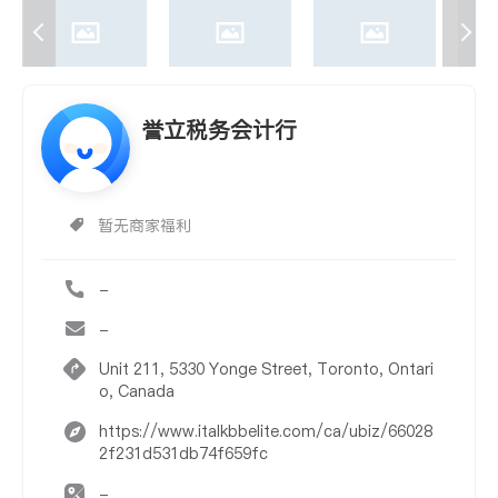
誉立税务会计行
暂无商家福利
-
-
Unit 211, 5330 Yonge Street, Toronto, Ontari
o, Canada
https://www.italkbbelite.com/ca/ubiz/66028
2f231d531db74f659fc
-