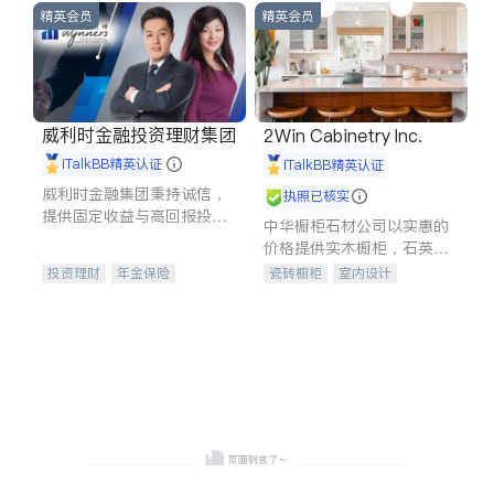
精英会员
精英会员
威利时金融投资理财集团
2Win Cabinetry Inc.
iTalkBB精英认证
iTalkBB精英认证
威利时金融集团秉持诚信，
执照已核实
提供固定收益与高回报投资
中华橱柜石材公司以实惠的
等服务。我们专注于投资、
价格提供实木橱柜，石英石
保险及传承规划等多元化组
台面，多种优质不锈钢水
投资理财
年金保险
瓷砖橱柜
室内设计
合，助力客户实现目标
槽、水龙头与抽油烟机。品
一站式财税规划
人寿保险
建筑设计
卫浴洁具
质厨房，家的选择。
投资理财
医疗保险
室内装修
养老保险
员工保险
长期护理医疗保险
伤残保险
个人保险