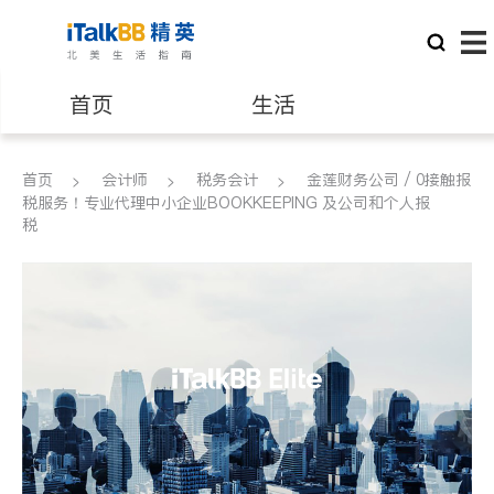
首页
生活
医生
律师
首页
会计师
税务会计
金莲财务公司 / 0接触报
税服务！专业代理中小企业BOOKKEEPING 及公司和个人报
税
保险理财
房地产租售
银行贷款
会计师
建筑装修