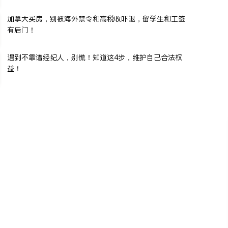
加拿大买房，别被海外禁令和高税收吓退，留学生和工签
有后门！
遇到不靠谱经纪人，别慌！知道这4步，维护自己合法权
益！