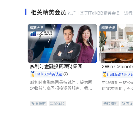
相关精英会员
推广 | 基于iTalkBB精英会员，进
精英会员
精英会员
威利时金融投资理财集团
2Win Cabinetr
iTalkBB精英认证
iTalkBB精英认
威利时金融集团秉持诚信，提供固
中华橱柜石材公
定收益与高回报投资等服务。我们
供实木橱柜，石
专注于投资、保险及传承规划等多
质不锈钢水槽、
元化组合，助力客户实现目标
机。品质厨房，
投资理财
年金保险
瓷砖橱柜
室内设
一站式财税规划
人寿保险
卫浴洁具
室内
投资理财
医疗保险
养老保险
员工保险
长期护理医疗保险
伤残保险
个人保险