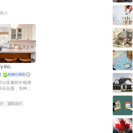
行展示
y Inc.
证
执照已核实
司以实惠的价格提
英石台面，多种优
水龙头与抽油烟
家的选择。
计
建筑设计
装修