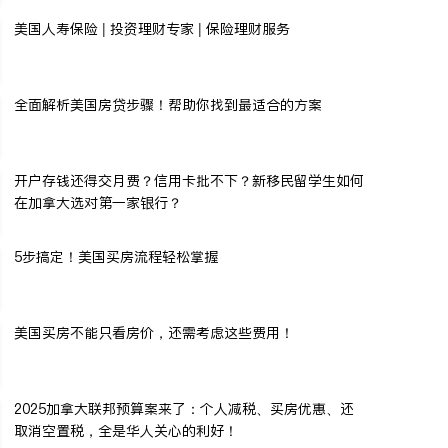
美国人寿保险 | 投资理财专家 | 保险理财服务
全面解析美国房贷步骤！帮助你找到最适合的方案
开户存钱还得交月费？信用卡批不下？新移民留学生如何
在加拿大选对第一家银行？
5步搞定！美国买房流程轻松掌握
美国买房不能只看房价，还需考虑这些费用！
2025加拿大联邦预算案来了：个人减税、买房优惠、还
取消空置税，全是华人关心的利好！