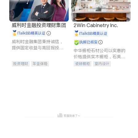
威利时金融投资理财集团
2Win Cabinetry Inc.
iTalkBB精英认证
iTalkBB精英认证
威利时金融集团秉持诚信，
执照已核实
提供固定收益与高回报投资
中华橱柜石材公司以实惠的
等服务。我们专注于投资、
价格提供实木橱柜，石英石
保险及传承规划等多元化组
台面，多种优质不锈钢水
投资理财
年金保险
瓷砖橱柜
室内设计
合，助力客户实现目标
槽、水龙头与抽油烟机。品
一站式财税规划
人寿保险
建筑设计
卫浴洁具
质厨房，家的选择。
投资理财
医疗保险
室内装修
养老保险
员工保险
长期护理医疗保险
伤残保险
个人保险