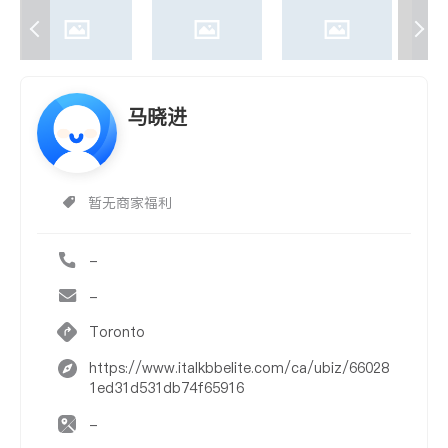
马晓进
暂无商家福利
-
-
Toronto
https://www.italkbbelite.com/ca/ubiz/66028
1ed31d531db74f65916
-