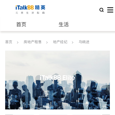
首页
生活
医生
律师
首页
房地产租售
地产经纪
马晓进
保险理财
房地产租售
银行贷款
会计师
建筑装修