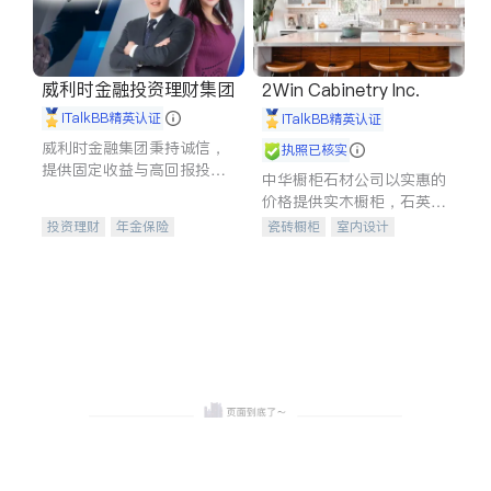
威利时金融投资理财集团
2Win Cabinetry Inc.
iTalkBB精英认证
iTalkBB精英认证
威利时金融集团秉持诚信，
执照已核实
提供固定收益与高回报投资
中华橱柜石材公司以实惠的
等服务。我们专注于投资、
价格提供实木橱柜，石英石
保险及传承规划等多元化组
台面，多种优质不锈钢水
投资理财
年金保险
瓷砖橱柜
室内设计
合，助力客户实现目标
槽、水龙头与抽油烟机。品
一站式财税规划
人寿保险
建筑设计
卫浴洁具
质厨房，家的选择。
投资理财
医疗保险
室内装修
养老保险
员工保险
长期护理医疗保险
伤残保险
个人保险