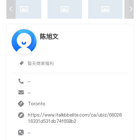
陈旭文
暂无商家福利
-
-
Toronto
https://www.italkbbelite.com/ca/ubiz/66028
16331d531db74f658b2
-