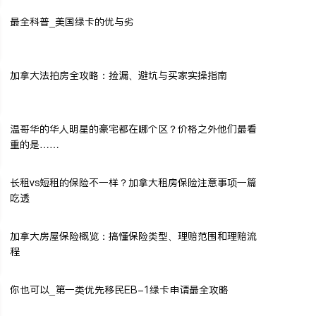
最全科普_美国绿卡的优与劣
加拿大法拍房全攻略：捡漏、避坑与买家实操指南
温哥华的华人明星的豪宅都在哪个区？价格之外他们最看
重的是……
长租vs短租的保险不一样？加拿大租房保险注意事项一篇
吃透
加拿大房屋保险概览：搞懂保险类型、理赔范围和理赔流
程
你也可以_第一类优先移民EB-1绿卡申请最全攻略