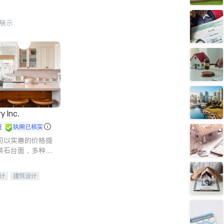
行展示
y Inc.
证
执照已核实
司以实惠的价格提
英石台面，多种优
水龙头与抽油烟
家的选择。
计
建筑设计
装修