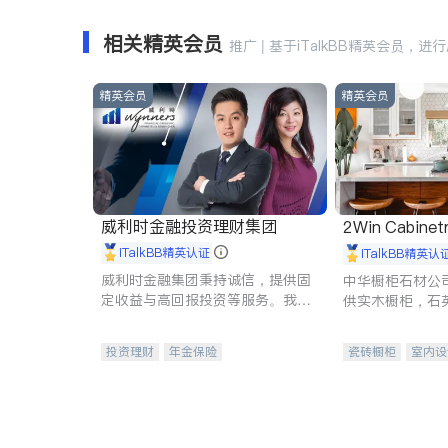
相关精英会员
推广 | 基于iTalkBB精英会员，进
精英会员
精英会员
威利时金融投资理财集团
2Win Cabinetr
iTalkBB精英认证
iTalkBB精英认
威利时金融集团秉持诚信，提供固
中华橱柜石材公
定收益与高回报投资等服务。我们
供实木橱柜，石
专注于投资、保险及传承规划等多
质不锈钢水槽、
元化组合，助力客户实现目标
机。品质厨房，
投资理财
年金保险
瓷砖橱柜
室内设
一站式财税规划
人寿保险
卫浴洁具
室内
投资理财
医疗保险
养老保险
员工保险
长期护理医疗保险
伤残保险
个人保险