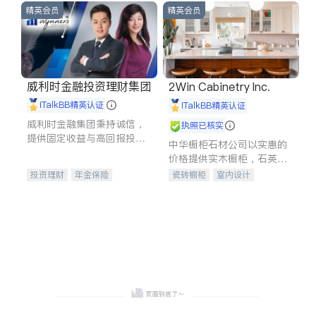
精英会员
精英会员
威利时金融投资理财集团
2Win Cabinetry Inc.
iTalkBB精英认证
iTalkBB精英认证
威利时金融集团秉持诚信，
执照已核实
提供固定收益与高回报投资
中华橱柜石材公司以实惠的
等服务。我们专注于投资、
价格提供实木橱柜，石英石
保险及传承规划等多元化组
台面，多种优质不锈钢水
投资理财
年金保险
瓷砖橱柜
室内设计
合，助力客户实现目标
槽、水龙头与抽油烟机。品
一站式财税规划
人寿保险
建筑设计
卫浴洁具
质厨房，家的选择。
投资理财
医疗保险
室内装修
养老保险
员工保险
长期护理医疗保险
伤残保险
个人保险