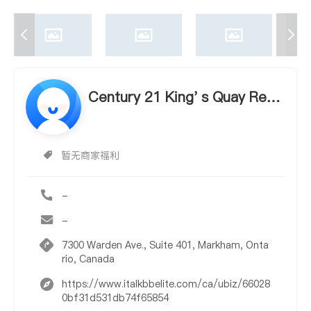
Century 21 King' s Quay Real
Estate Inc. - Lin Dou
暂无商家福利
-
-
7300 Warden Ave., Suite 401, Markham, Onta
rio, Canada
https://www.italkbbelite.com/ca/ubiz/66028
0bf31d531db74f65854