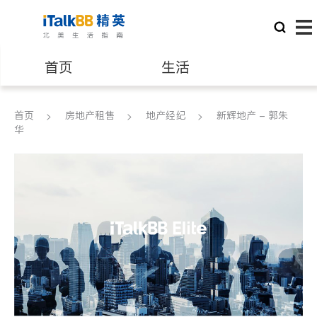
首页
生活
医生
律师
首页
房地产租售
地产经纪
新辉地产 - 郭朱
华
保险理财
房地产租售
银行贷款
会计师
建筑装修