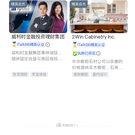
精英会员
精英会员
威利时金融投资理财集团
2Win Cabinetry Inc.
iTalkBB精英认证
iTalkBB精英认证
威利时金融集团秉持诚信，
执照已核实
提供固定收益与高回报投资
中华橱柜石材公司以实惠的
等服务。我们专注于投资、
价格提供实木橱柜，石英石
保险及传承规划等多元化组
台面，多种优质不锈钢水
投资理财
年金保险
瓷砖橱柜
室内设计
合，助力客户实现目标
槽、水龙头与抽油烟机。品
一站式财税规划
人寿保险
建筑设计
卫浴洁具
质厨房，家的选择。
投资理财
医疗保险
室内装修
养老保险
员工保险
长期护理医疗保险
伤残保险
个人保险