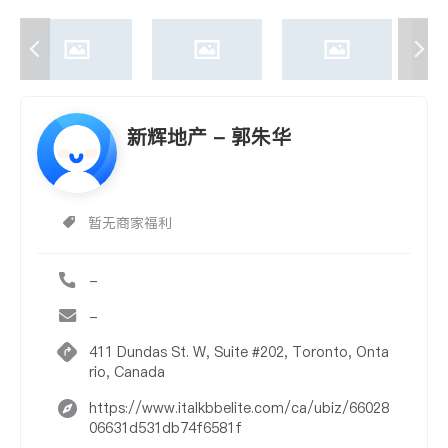
新辉地产 - 郭朱华
暂无商家福利
-
-
411 Dundas St. W, Suite #202, Toronto, Onta
rio, Canada
https://www.italkbbelite.com/ca/ubiz/66028
06631d531db74f6581f