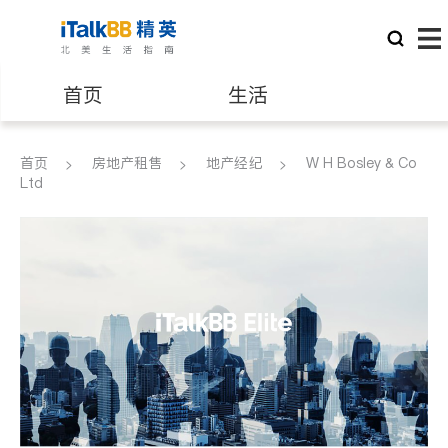
首页
生活
医生
律师
首页
房地产租售
地产经纪
W H Bosley & Co
Ltd
保险理财
房地产租售
银行贷款
会计师
建筑装修