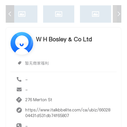
W H Bosley & Co Ltd
暂无商家福利
-
-
276 Merton St
https://www.italkbbelite.com/ca/ubiz/66028
04431d531db74f65807
-