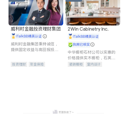
威利时金融投资理财集团
2Win Cabinetry Inc.
iTalkBB精英认证
iTalkBB精英认证
威利时金融集团秉持诚信，
执照已核实
提供固定收益与高回报投资
中华橱柜石材公司以实惠的
等服务。我们专注于投资、
价格提供实木橱柜，石英石
保险及传承规划等多元化组
台面，多种优质不锈钢水
投资理财
年金保险
瓷砖橱柜
室内设计
合，助力客户实现目标
槽、水龙头与抽油烟机。品
一站式财税规划
人寿保险
建筑设计
卫浴洁具
质厨房，家的选择。
投资理财
医疗保险
室内装修
养老保险
员工保险
长期护理医疗保险
伤残保险
个人保险