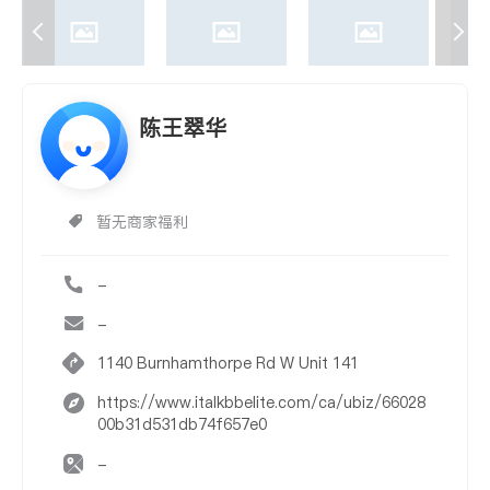
陈王翠华
暂无商家福利
-
-
1140 Burnhamthorpe Rd W Unit 141
https://www.italkbbelite.com/ca/ubiz/66028
00b31d531db74f657e0
-