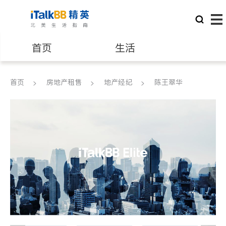
首页
生活
医生
律师
首页
房地产租售
地产经纪
陈王翠华
保险理财
房地产租售
银行贷款
会计师
建筑装修