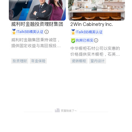
威利时金融投资理财集团
2Win Cabinetry Inc.
iTalkBB精英认证
iTalkBB精英认证
威利时金融集团秉持诚信，
执照已核实
提供固定收益与高回报投资
中华橱柜石材公司以实惠的
等服务。我们专注于投资、
价格提供实木橱柜，石英石
保险及传承规划等多元化组
台面，多种优质不锈钢水
投资理财
年金保险
瓷砖橱柜
室内设计
合，助力客户实现目标
槽、水龙头与抽油烟机。品
一站式财税规划
人寿保险
建筑设计
卫浴洁具
质厨房，家的选择。
投资理财
医疗保险
室内装修
养老保险
员工保险
长期护理医疗保险
伤残保险
个人保险