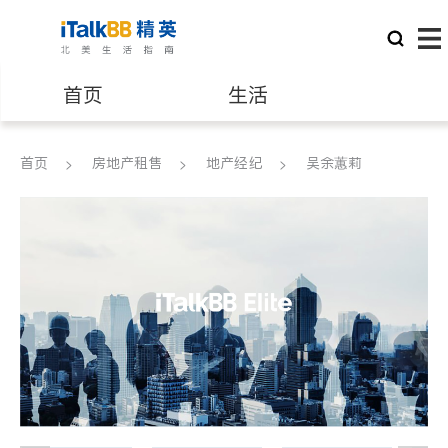
首页
生活
医生
律师
首页
房地产租售
地产经纪
吴余蕙莉
保险理财
房地产租售
银行贷款
会计师
建筑装修