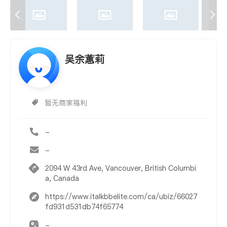
吴余蕙莉
暂无商家福利
-
-
2094 W 43rd Ave, Vancouver, British Columbi
a, Canada
https://www.italkbbelite.com/ca/ubiz/66027
fd931d531db74f65774
-