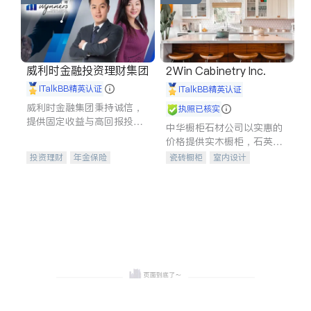
威利时金融投资理财集团
2Win Cabinetry Inc.
iTalkBB精英认证
iTalkBB精英认证
威利时金融集团秉持诚信，
执照已核实
提供固定收益与高回报投资
中华橱柜石材公司以实惠的
等服务。我们专注于投资、
价格提供实木橱柜，石英石
保险及传承规划等多元化组
台面，多种优质不锈钢水
投资理财
年金保险
瓷砖橱柜
室内设计
合，助力客户实现目标
槽、水龙头与抽油烟机。品
一站式财税规划
人寿保险
建筑设计
卫浴洁具
质厨房，家的选择。
投资理财
医疗保险
室内装修
养老保险
员工保险
长期护理医疗保险
伤残保险
个人保险