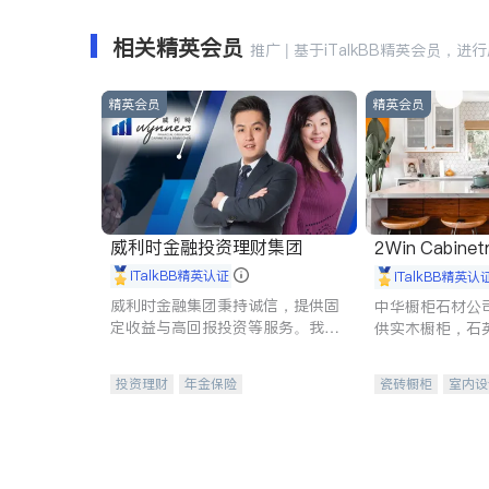
相关精英会员
推广 | 基于iTalkBB精英会员，进
精英会员
精英会员
威利时金融投资理财集团
2Win Cabinetr
iTalkBB精英认证
iTalkBB精英认
威利时金融集团秉持诚信，提供固
中华橱柜石材公
定收益与高回报投资等服务。我们
供实木橱柜，石
专注于投资、保险及传承规划等多
质不锈钢水槽、
元化组合，助力客户实现目标
机。品质厨房，
投资理财
年金保险
瓷砖橱柜
室内设
一站式财税规划
人寿保险
卫浴洁具
室内
投资理财
医疗保险
养老保险
员工保险
长期护理医疗保险
伤残保险
个人保险