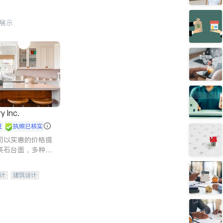
行展示
y Inc.
证
执照已核实
司以实惠的价格提
英石台面，多种优
水龙头与抽油烟
家的选择。
计
建筑设计
装修