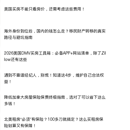
美国买房不能只看房价，还需考虑这些费用！
海外身份到位后，国内的钱怎么走？移民财产转移的真实
路径与避坑指南
2026美国DMV买房工具箱：必备APP+网站清单，除了Zil
low还有这些
遇到不靠谱经纪人，别慌！知道这4步，维护自己合法权
益！
降低加拿大房屋保险保费终极指南，选对了可以省下这么
多钱！
北美租房“必须”有保险？100多刀就搞定？这么买租房保
险划算又有保障！