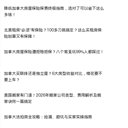
降低加拿大房屋保险保费终极指南，选对了可以省下这么
多钱！
北美租房“必须”有保险？100多刀就搞定？这么买租房保
险划算又有保障！
加拿大房屋保险遭拒赔拒保？八个常见坑99%人都踩过！
加拿大买联排还是独立屋？6大房型收益对比，楼花要不
要上车？
美国搬家有门道！2026年搬家公司类型、费用解析及搬
家诀窍一篇搞定
加拿大法拍房全攻略：捡漏、避坑与买家实操指南