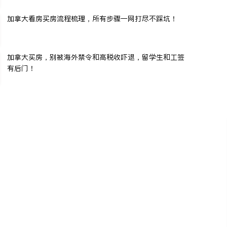
加拿大看房买房流程梳理，所有步骤一网打尽不踩坑！
加拿大买房，别被海外禁令和高税收吓退，留学生和工签
有后门！