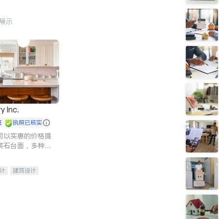
行展示
y Inc.
证
执照已核实
司以实惠的价格提
英石台面，多种优
水龙头与抽油烟
家的选择。
计
建筑设计
装修