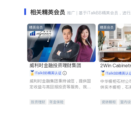
相关精英会员
推广 | 基于iTalkBB精英会员，进
精英会员
精英会员
威利时金融投资理财集团
2Win Cabinetr
iTalkBB精英认证
iTalkBB精英认
威利时金融集团秉持诚信，提供固
中华橱柜石材公
定收益与高回报投资等服务。我们
供实木橱柜，石
专注于投资、保险及传承规划等多
质不锈钢水槽、
元化组合，助力客户实现目标
机。品质厨房，
投资理财
年金保险
瓷砖橱柜
室内设
一站式财税规划
人寿保险
卫浴洁具
室内
投资理财
医疗保险
养老保险
员工保险
长期护理医疗保险
伤残保险
个人保险