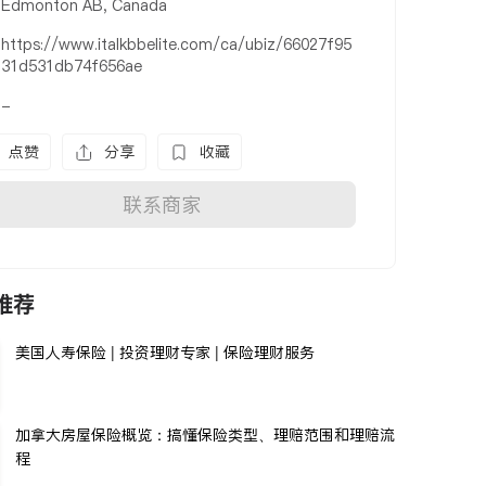
Edmonton AB, Canada
https://www.italkbbelite.com/ca/ubiz/66027f95
31d531db74f656ae
-
点赞
分享
收藏
联系商家
推荐
美国人寿保险 | 投资理财专家 | 保险理财服务
加拿大房屋保险概览：搞懂保险类型、理赔范围和理赔流
程