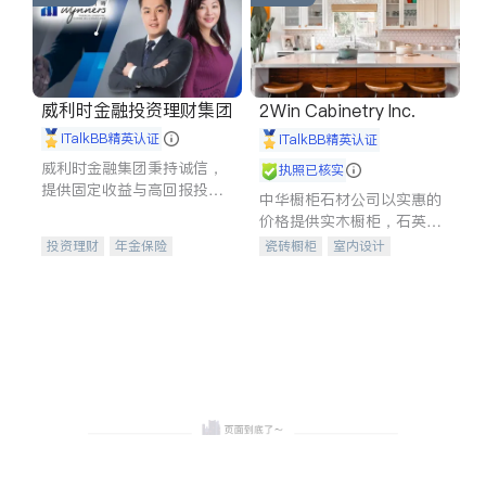
威利时金融投资理财集团
2Win Cabinetry Inc.
iTalkBB精英认证
iTalkBB精英认证
威利时金融集团秉持诚信，
执照已核实
提供固定收益与高回报投资
中华橱柜石材公司以实惠的
等服务。我们专注于投资、
价格提供实木橱柜，石英石
保险及传承规划等多元化组
台面，多种优质不锈钢水
投资理财
年金保险
瓷砖橱柜
室内设计
合，助力客户实现目标
槽、水龙头与抽油烟机。品
一站式财税规划
人寿保险
建筑设计
卫浴洁具
质厨房，家的选择。
投资理财
医疗保险
室内装修
养老保险
员工保险
长期护理医疗保险
伤残保险
个人保险