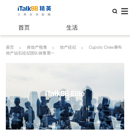
首页
生活
医生
律师
首页
房地产租售
地产经纪
Cupolo Crew瀑布
地产钻石经纪团队销售第一
保险理财
房地产租售
银行贷款
会计师
建筑装修