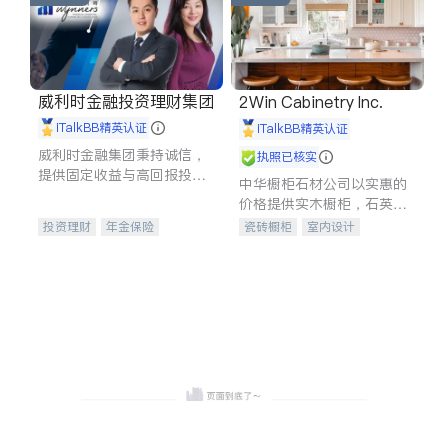
威利时金融投资理财集团
2Win Cabinetry Inc.
iTalkBB精英认证
iTalkBB精英认证
威利时金融集团秉持诚信，
执照已核实
提供固定收益与高回报投资
中华橱柜石材公司以实惠的
等服务。我们专注于投资、
价格提供实木橱柜，石英石
保险及传承规划等多元化组
台面，多种优质不锈钢水
投资理财
年金保险
瓷砖橱柜
室内设计
合，助力客户实现目标
槽、水龙头与抽油烟机。品
一站式财税规划
人寿保险
建筑设计
卫浴洁具
质厨房，家的选择。
投资理财
医疗保险
室内装修
养老保险
员工保险
长期护理医疗保险
伤残保险
个人保险