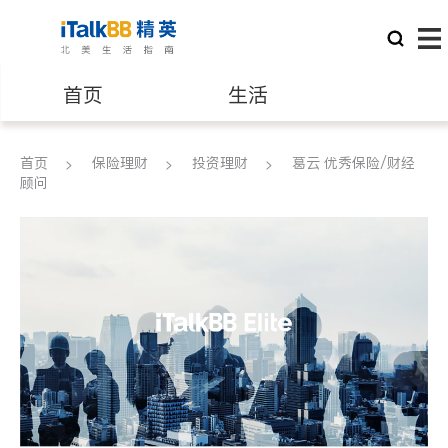
首页
生活
医生
律师
首页
保险理财
投资理财
葛云 优秀保险/财经
顾问
保险理财
房地产租售
银行贷款
会计师
建筑装修