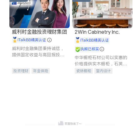
威利时金融投资理财集团
2Win Cabinetry Inc.
iTalkBB精英认证
iTalkBB精英认证
威利时金融集团秉持诚信，
执照已核实
提供固定收益与高回报投资
中华橱柜石材公司以实惠的
等服务。我们专注于投资、
价格提供实木橱柜，石英石
保险及传承规划等多元化组
台面，多种优质不锈钢水
投资理财
年金保险
瓷砖橱柜
室内设计
合，助力客户实现目标
槽、水龙头与抽油烟机。品
一站式财税规划
人寿保险
建筑设计
卫浴洁具
质厨房，家的选择。
投资理财
医疗保险
室内装修
养老保险
员工保险
长期护理医疗保险
伤残保险
个人保险