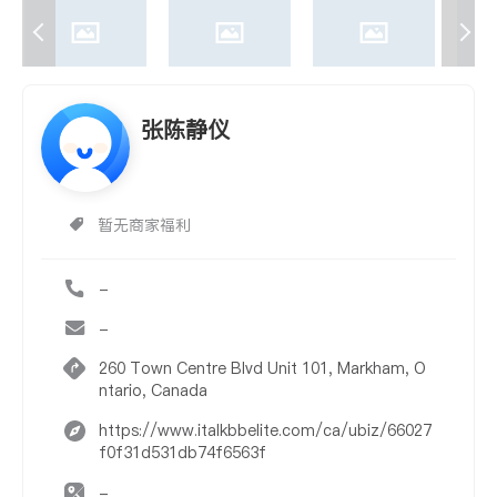
张陈静仪
暂无商家福利
-
-
260 Town Centre Blvd Unit 101, Markham, O
ntario, Canada
https://www.italkbbelite.com/ca/ubiz/66027
f0f31d531db74f6563f
-