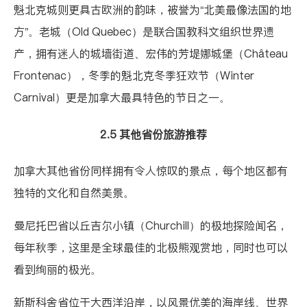
魁北克城则更具古欧洲的韵味，被誉为“北美最像法国的地
方”。老城（Old Quebec）是联合国教科文组织世界遗
产，拥有迷人的城墙街道、宏伟的芳堤娜城堡（Château
Frontenac），冬季的魁北克冬季狂欢节（Winter
Carnival）更是加拿大最具特色的节日之一。
2.5 其他省份旅游推荐
加拿大其他省份同样拥有令人惊叹的景点，每个地区都有
独特的文化和自然美景。
曼尼托巴省
以丘吉尔小镇（Churchill）的极地探险闻名，
每年秋季，这里是全球最佳的北极熊观赏地，同时也可以
看到绚丽的极光。
新斯科舍省
位于大西洋沿岸，以风景优美的海岸线、世界