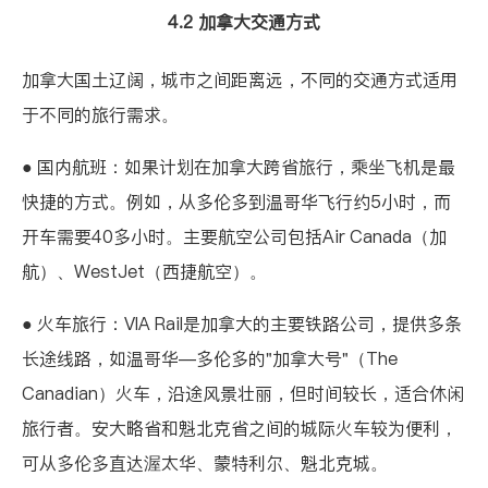
4.2 加拿大交通方式
加拿大国土辽阔，城市之间距离远，不同的交通方式适用
于不同的旅行需求。
● 国内航班：如果计划在加拿大跨省旅行，乘坐飞机是最
快捷的方式。例如，从多伦多到温哥华飞行约5小时，而
开车需要40多小时。主要航空公司包括
Air Canada
（加
航）、
WestJet
（西捷航空）。
● 火车旅行：
VIA Rail
是加拿大的主要铁路公司，提供多条
长途线路，如温哥华—多伦多的"加拿大号"（The
Canadian）火车，沿途风景壮丽，但时间较长，适合休闲
旅行者。安大略省和魁北克省之间的城际火车较为便利，
可从多伦多直达渥太华、蒙特利尔、魁北克城。