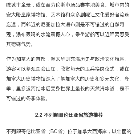
瞰城市全景，或在圣劳伦斯市场品尝本地美食。城市内的
安大略皇家博物馆、艺术馆和众多剧院让文化爱好者流连
忘返，而邻近的尼亚加拉大瀑布则是不可错过的自然奇
观，瀑布轰鸣的水流震撼人心，乘坐游船可以近距离感受
其磅礴气势。
作为加拿大的首都，
渥太华
则充满历史与政治文化氛围。
游客可以参观国会山庄，欣赏每天的卫兵换岗仪式，或在
加拿大历史博物馆深入了解加拿大的历史和多元文化。冬
季，里多运河结冰后变身世界上最长的天然滑冰道，是不
可错过的冬季体验。
2.2 不列颠哥伦比亚省旅游推荐
不列颠哥伦比亚省（BC省）
位于加拿大西海岸，以壮丽的