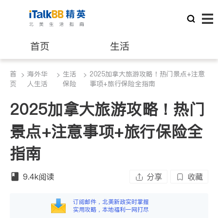
首页
生活
首
海外华
生活
2025加拿大旅游攻略！热门景点+注意
>
医生
>
>
律师
页
人生活
保险
事项+旅行保险全指南
2025加拿大旅游攻略！热门
保险理财
房地产租售
景点+注意事项+旅行保险全
银行贷款
会计师
指南
建筑装修
9.4k
阅读
分享
收藏
订阅邮件，北美新政实时掌握
实用攻略，本地福利一网打尽