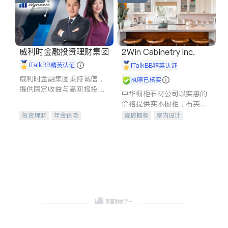
威利时金融投资理财集团
2Win Cabinetry Inc.
iTalkBB精英认证
iTalkBB精英认证
威利时金融集团秉持诚信，
执照已核实
提供固定收益与高回报投资
中华橱柜石材公司以实惠的
等服务。我们专注于投资、
价格提供实木橱柜，石英石
保险及传承规划等多元化组
台面，多种优质不锈钢水
投资理财
年金保险
瓷砖橱柜
室内设计
合，助力客户实现目标
槽、水龙头与抽油烟机。品
一站式财税规划
人寿保险
建筑设计
卫浴洁具
质厨房，家的选择。
投资理财
医疗保险
室内装修
养老保险
员工保险
长期护理医疗保险
伤残保险
个人保险