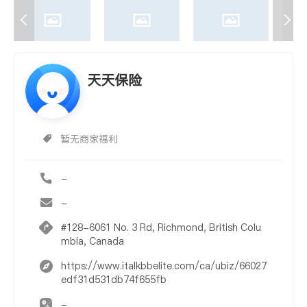
天天保险
暂无商家福利
-
-
#128-6061 No. 3 Rd, Richmond, British Colu
mbia, Canada
https://www.italkbbelite.com/ca/ubiz/66027
edf31d531db74f655fb
-