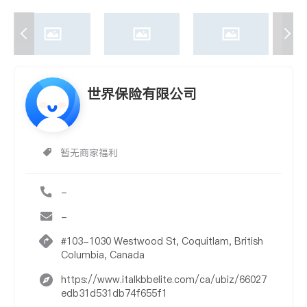
世界保险有限公司
暂无商家福利
-
-
#103-1030 Westwood St, Coquitlam, British
Columbia, Canada
https://www.italkbbelite.com/ca/ubiz/66027
edb31d531db74f655f1