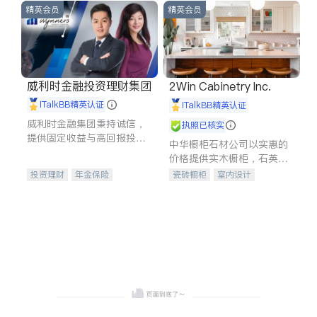
精英会员
精英会员
威利时金融投资理财集团
2Win Cabinetry Inc.
iTalkBB精英认证
iTalkBB精英认证
威利时金融集团秉持诚信，
执照已核实
提供固定收益与高回报投资
中华橱柜石材公司以实惠的
等服务。我们专注于投资、
价格提供实木橱柜，石英石
保险及传承规划等多元化组
台面，多种优质不锈钢水
投资理财
年金保险
瓷砖橱柜
室内设计
合，助力客户实现目标
槽、水龙头与抽油烟机。品
一站式财税规划
人寿保险
建筑设计
卫浴洁具
质厨房，家的选择。
投资理财
医疗保险
室内装修
养老保险
员工保险
长期护理医疗保险
伤残保险
个人保险