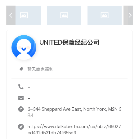
UNITED保险经纪公司
暂无商家福利
-
-
3-344 Sheppard Ave East, North York, M2N 3
B4
https://www.italkbbelite.com/ca/ubiz/66027
ed431d531db74f655d9