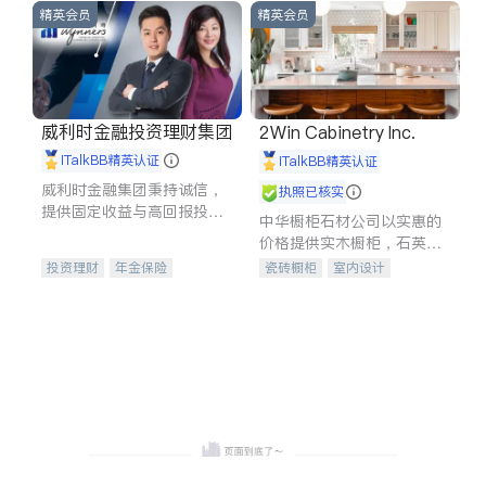
精英会员
精英会员
威利时金融投资理财集团
2Win Cabinetry Inc.
iTalkBB精英认证
iTalkBB精英认证
威利时金融集团秉持诚信，
执照已核实
提供固定收益与高回报投资
中华橱柜石材公司以实惠的
等服务。我们专注于投资、
价格提供实木橱柜，石英石
保险及传承规划等多元化组
台面，多种优质不锈钢水
投资理财
年金保险
瓷砖橱柜
室内设计
合，助力客户实现目标
槽、水龙头与抽油烟机。品
一站式财税规划
人寿保险
建筑设计
卫浴洁具
质厨房，家的选择。
投资理财
医疗保险
室内装修
养老保险
员工保险
长期护理医疗保险
伤残保险
个人保险