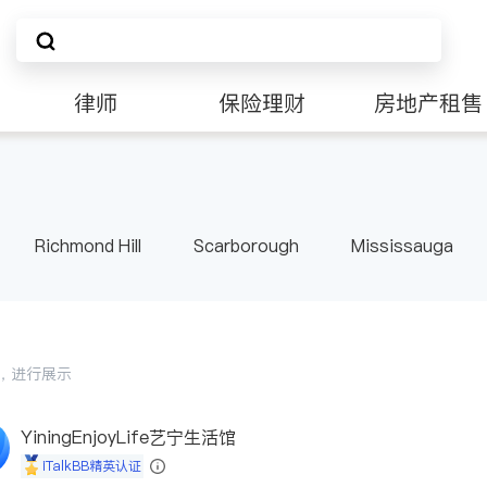
律师
保险理财
房地产租售
Richmond Hill
Scarborough
Mississauga
ville
Kitchener
Newmarket
Etobicoke
le
Waterloo
Guelph
Burlington
Ajax
Pickering
Concord
Port Perry
King
ON
会员，进行展示
YiningEnjoyLife艺宁生活馆
iTalkBB精英认证