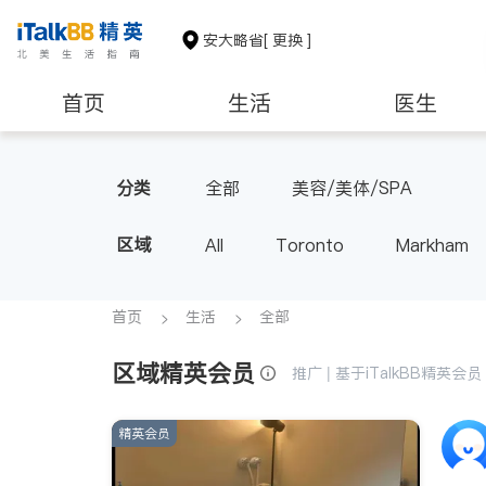
安大略省
[ 更换 ]
首页
生活
医生
建筑装修
分类
全部
美容/美体/SPA
区域
All
Toronto
Markham
Thornhill
Brampton
Oak
Aurora
Stouffville
Map
首页
生活
全部
Oshawa
Niagara Falls
区域精英会员
推广 | 基于iTalkBB精英
精英会员