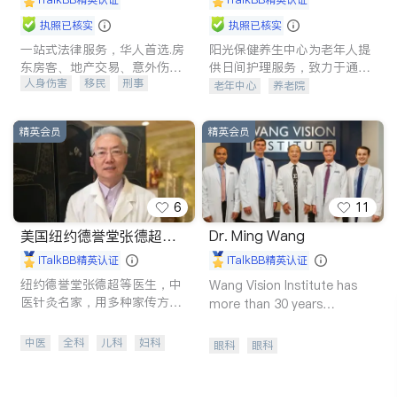
执照已核实
执照已核实
一站式法律服务，华人首选.房
阳光保健养生中心为老年人提
东房客、地产交易、意外伤
供日间护理服务，致力于通过
人身伤害
移民
刑事
害、车祸重伤、商业诉讼、商
持续的护理创新来有效提升老
老年中心
养老院
标注册、移民信托、建筑合
年人的生活质量。
车祸理赔
民事
房地产
同、刑事案件全包办
信托/遗嘱
商业
商标注册
精英会员
精英会员
索赔
律师-其它
保释
6
11
美国纽约德誉堂张德超医
Dr. Ming Wang
生
iTalkBB精英认证
iTalkBB精英认证
纽约德誉堂张德超等医生，中
Wang Vision Institute has
医针灸名家，用多种家传方药
more than 30 years
擅治疑难杂症及癌症的传奇。
experience in
中医
全科
儿科
妇科
眼科
眼科
内科
外科
肾脏科
心脏科
耳鼻喉科
眼科