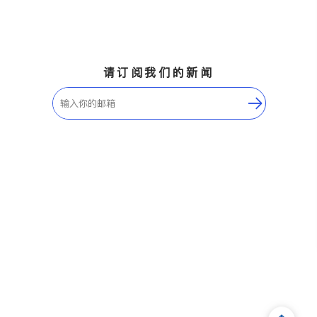
肺科
肠胃肝脏科
皮肤科
泌尿科
风湿病
不孕不育
脊椎神经科
呼吸科
针灸
骨科
内分泌科
请订阅我们的新闻