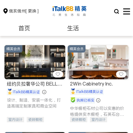
俄亥俄州
[ 更换 ]
首页
生活
医生
律师
精英会员
精英会员
保险理财
房地产租售
建筑装修
教育
纽约贝拉奢华公司 BELLA
2Win Cabinetry Inc.
LUXE
iTalkBB精英认证
iTalkBB精英认证
设计、制造、安装一体化，打
养老
非盈利组织
执照已核实
造高端定制家具和商业空间
中华橱柜石材公司以实惠的价
格提供实木橱柜，石英石台
室内设计
瓷砖橱柜
瓷砖橱柜
室内设计
面，多种优质不锈钢水槽、水
龙头与抽油烟机。品质厨房，
卫浴洁具
地板建材
建筑设计
卫浴洁具
家的选择。