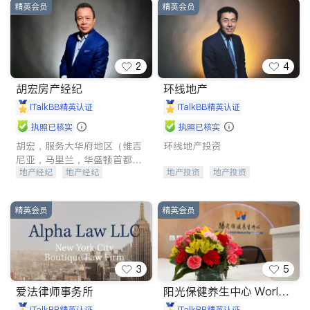
售前软装staging
室内装修
室内装修
精英会员
精英会员
2
4
胡宏房产经纪
环线地产
iTalkBB精英认证
iTalkBB精英认证
执照已核实
执照已核实
胡宏，服务大华府地区（维吉
环线地产投资
尼亚，马里兰，华盛顿首都
地产经纪
地产经纪
地产投资
地产投资
DC) 房地产买卖23年，专营学
区房，地产投资，商业购买，
地产投资
商业地产
商业地产
开发商建商
租赁买卖。
开发商建商
商铺租售
地产经纪
精英会员
精英会员
仓库租售
3
5
爱法律师事务所
阳光保健养生中心 Worlds
hine
iTalkBB精英认证
iTalkBB精英认证