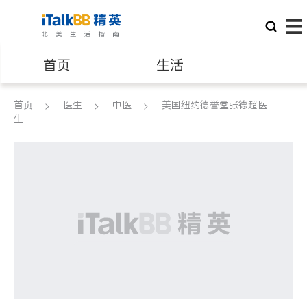
首页
生活
首页
医生
医生
中医
律师
美国纽约德誉堂张德超医
生
保险理财
房地产租售
建筑装修
教育
养老
非盈利组织