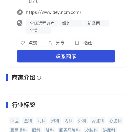
-5510
https://www.deyutcm.com/
全球远程诊疗
纽约
新泽西
全美
点赞
分享
收藏
联系商家
商家介绍
行业标签
中医
全科
儿科
妇科
内科
外科
肾脏科
心脏科
耳鼻喉科
眼科
肺科
肠胃肝脏科
皮肤科
泌尿科