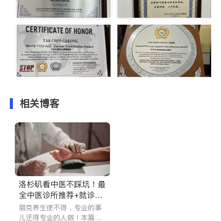
相关博客
洛杉矶看中医不踩坑！最
全中医诊所推荐+就诊注
意事项
朋克养生使不得，专业的事
儿还得专业的人做！本篇文