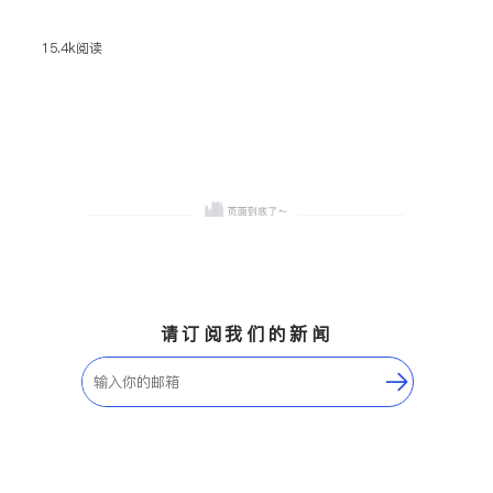
章将为你推荐洛杉矶最受欢
迎的中医诊所，涵盖综合中
15.4k
阅读
医机构、专科诊所及用户评
价最高的中医诊所，帮助你
根据需求找到最合适的健康
管理方案。同时，我们还提
供选择中医诊所的关键因
素，包括医师资质、治疗范
围、服务质量、费用与保险
覆盖，让你轻松避坑，安心
就诊。
请订阅我们的新闻