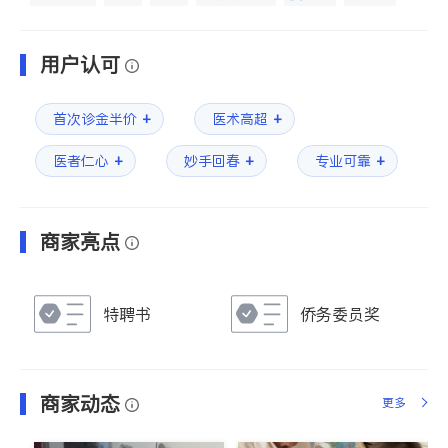
风湿病
不孕不育
脊椎神经科
呼吸科
针灸
骨科
内分泌科
用户认可
+
+
首次诊金半价
医术高超
+
+
+
医者仁心
妙手回春
专业可靠
商家亮点
特聘书
侨务委员奖
获奖证书
褒奖证书
商家动态
更多