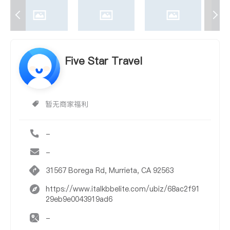
Five Star Travel
暂无商家福利
-
-
31567 Borega Rd, Murrieta, CA 92563
https://www.italkbbelite.com/ubiz/68ac2f91
29eb9e0043919ad6
-