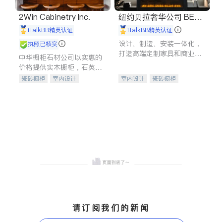
2Win Cabinetry Inc.
纽约贝拉奢华公司 BELL
A LUXE
iTalkBB精英认证
iTalkBB精英认证
设计、制造、安装一体化，
执照已核实
打造高端定制家具和商业空
中华橱柜石材公司以实惠的
间
价格提供实木橱柜，石英石
台面，多种优质不锈钢水
瓷砖橱柜
室内设计
室内设计
瓷砖橱柜
槽、水龙头与抽油烟机。品
建筑设计
卫浴洁具
卫浴洁具
地板建材
质厨房，家的选择。
室内装修
售前软装staging
室内装修
请订阅我们的新闻