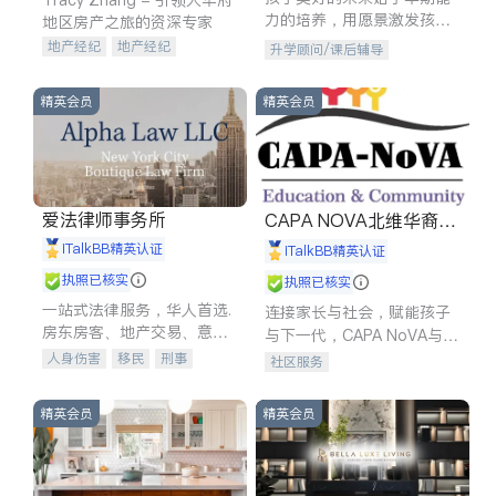
力的培养，用愿景激发孩子
地区房产之旅的资深专家
的学习潜力和动力。理念：
地产经纪
地产经纪
升学顾问/课后辅导
拥有成长型心态是成功的基
地产投资
商业地产
石。
商铺租售
开发商建商
精英会员
精英会员
爱法律师事务所
CAPA NOVA北维华裔家
长会
iTalkBB精英认证
iTalkBB精英认证
执照已核实
执照已核实
一站式法律服务，华人首选.
连接家长与社会，赋能孩子
房东房客、地产交易、意外
与下一代，CAPA NoVA与您
伤害、车祸重伤、商业诉
携手建设包容、公平、充满
人身伤害
移民
刑事
社区服务
讼、商标注册、移民信托、
希望的社区。
车祸理赔
民事
房地产
建筑合同、刑事案件全包办
信托/遗嘱
商业
商标注册
精英会员
精英会员
索赔
律师-其它
保释