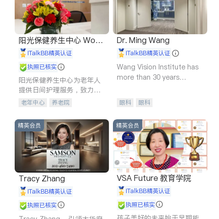
阳光保健养生中心 World
Dr. Ming Wang
shine
iTalkBB精英认证
iTalkBB精英认证
Wang Vision Institute has
执照已核实
more than 30 years
阳光保健养生中心为老年人
experience in
提供日间护理服务，致力于
通过持续的护理创新来有效
老年中心
养老院
眼科
眼科
提升老年人的生活质量。
精英会员
精英会员
VSA Future 教育学院
Tracy Zhang
iTalkBB精英认证
iTalkBB精英认证
执照已核实
执照已核实
孩子美好的未来始于早期能
Tracy Zhang - 引领大华府