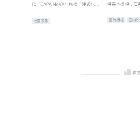
供实木橱柜，石
代，CAPA NoVA与您携手建设包
质不锈钢水槽、
容、公平、充满希望的社区。
机。品质厨房，
瓷砖橱柜
室内设
社区服务
卫浴洁具
室内