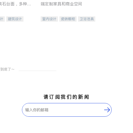
英石台面，多种优
端定制家具和商业空间
水龙头与抽油烟
家的选择。
计
建筑设计
室内设计
瓷砖橱柜
卫浴洁具
装修
地板建材
售前软装staging
室内装修
请订阅我们的新闻