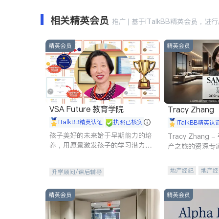
相关精英会员
推广 | 基于iTalkBB精英会员，进
精英会员
精英会员
VSA Future 教育学院
Tracy Zhang
iTalkBB精英认证
执照已核实
iTalkBB精英认
孩子美好的未来始于早期能力的培
Tracy Zhan
养，用愿景激发孩子的学习潜力和
产之旅的资深专
动力。理念：拥有成长型心态是成
功的基石。
地产经纪
地产经
升学顾问/课后辅导
商业地产
商铺
精英会员
精英会员