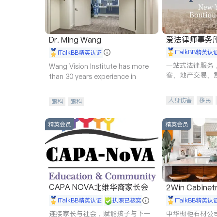
爱法律师事务
Dr. Ming Wang
iTalkBB精英认
iTalkBB精英认证
一站式法律服务
Wang Vision Institute has more
客、地产交易、
than 30 years experience in
伤、商业诉讼、
托、建筑合同、
人身伤害
移民
眼科
眼科
民事
房地产
商标注册
索赔
精英会员
精英会员
CAPA NOVA北维华裔家长会
2Win Cabinetr
iTalkBB精英认证
执照已核实
iTalkBB精英认
连接家长与社会，赋能孩子与下一
中华橱柜石材公