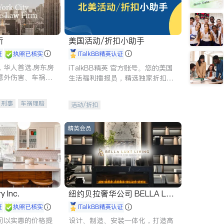
所
美国活动/折扣小助手
证
执照已核实
iTalkBB精英认证
，华人首选.房东房
iTalkBB精英 官方账号。您的美国
意外伤害、车祸重
生活福利播报员，精选独家折扣、
商标注册、移民信
本地活动与专业讲座，第一时间享
刑事案件全包办
受您的专属福利。
刑事
车祸理赔
活动/折扣
信托/遗嘱
商业
律师-其它
保释
精英会员
y Inc.
纽约贝拉奢华公司 BELLA LUX
E
证
执照已核实
iTalkBB精英认证
司以实惠的价格提
设计、制造、安装一体化，打造高