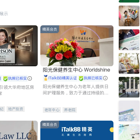
行展示
精英会员
阳光保健养生中心 Worldshine
iTalkBB精英认证
执照已核实
证
执照已核实
阳光保健养生中心为老年人提供日
g - 引领大华府地区房
间护理服务，致力于通过持续的护
家
理创新来有效提升老年人的生活质
量。
纪
地产投资
老年中心
养老院
租售
开发商建商
精英会员