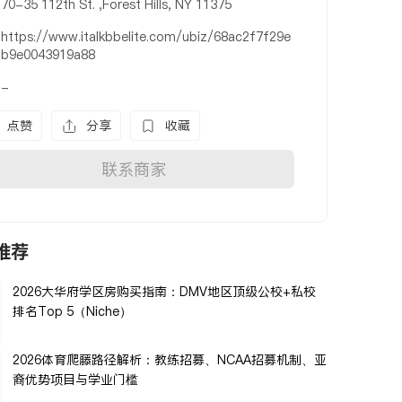
70-35 112th St. ,Forest Hills, NY 11375
https://www.italkbbelite.com/ubiz/68ac2f7f29e
b9e0043919a88
-
点赞
分享
收藏
联系商家
推荐
2026大华府学区房购买指南：DMV地区顶级公校+私校
排名Top 5（Niche）
2026体育爬藤路径解析：教练招募、NCAA招募机制、亚
裔优势项目与学业门槛