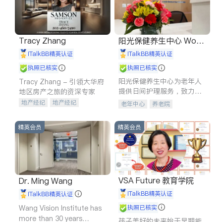
Tracy Zhang
阳光保健养生中心 World
shine
iTalkBB精英认证
iTalkBB精英认证
执照已核实
执照已核实
阳光保健养生中心为老年人
Tracy Zhang - 引领大华府
提供日间护理服务，致力于
地区房产之旅的资深专家
通过持续的护理创新来有效
地产经纪
地产经纪
老年中心
养老院
提升老年人的生活质量。
地产投资
商业地产
商铺租售
开发商建商
精英会员
精英会员
VSA Future 教育学院
Dr. Ming Wang
iTalkBB精英认证
iTalkBB精英认证
Wang Vision Institute has
执照已核实
more than 30 years
孩子美好的未来始于早期能