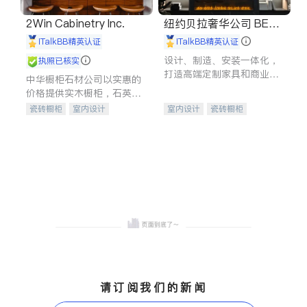
2Win Cabinetry Inc.
纽约贝拉奢华公司 BELL
A LUXE
iTalkBB精英认证
iTalkBB精英认证
设计、制造、安装一体化，
执照已核实
打造高端定制家具和商业空
中华橱柜石材公司以实惠的
间
价格提供实木橱柜，石英石
台面，多种优质不锈钢水
瓷砖橱柜
室内设计
室内设计
瓷砖橱柜
槽、水龙头与抽油烟机。品
建筑设计
卫浴洁具
卫浴洁具
地板建材
质厨房，家的选择。
室内装修
售前软装staging
室内装修
请订阅我们的新闻