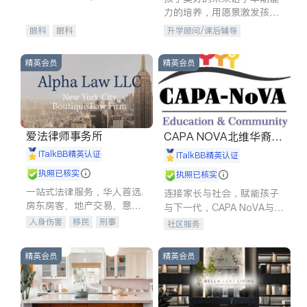
experience in
力的培养，用愿景激发孩子
的学习潜力和动力。理念：
眼科
眼科
升学顾问/课后辅导
拥有成长型心态是成功的基
石。
精英会员
精英会员
爱法律师事务所
CAPA NOVA北维华裔家
长会
iTalkBB精英认证
iTalkBB精英认证
执照已核实
执照已核实
一站式法律服务，华人首选.
连接家长与社会，赋能孩子
房东房客、地产交易、意外
与下一代，CAPA NoVA与您
伤害、车祸重伤、商业诉
携手建设包容、公平、充满
人身伤害
移民
刑事
社区服务
讼、商标注册、移民信托、
希望的社区。
车祸理赔
民事
房地产
建筑合同、刑事案件全包办
信托/遗嘱
商业
商标注册
精英会员
精英会员
索赔
律师-其它
保释