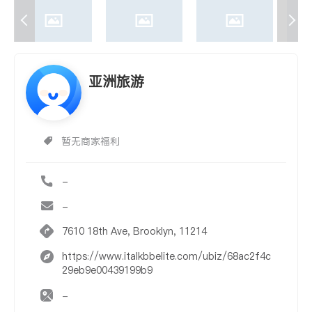
亚洲旅游
暂无商家福利
-
-
7610 18th Ave, Brooklyn, 11214
https://www.italkbbelite.com/ubiz/68ac2f4c
29eb9e00439199b9
-