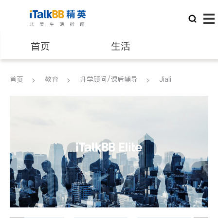
首页
生活
医生
律师
首页
教育
升学顾问/课后辅导
Jiali
保险理财
房地产租售
建筑装修
教育
养老
非盈利组织