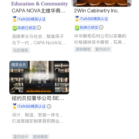
CAPA NOVA北维华裔家
2Win Cabinetry Inc.
长会
iTalkBB精英认证
iTalkBB精英认证
执照已核实
执照已核实
中华橱柜石材公司以实惠的
连接家长与社会，赋能孩子
价格提供实木橱柜，石英石
与下一代，CAPA NoVA与您
台面，多种优质不锈钢水
携手建设包容、公平、充满
瓷砖橱柜
室内设计
社区服务
槽、水龙头与抽油烟机。品
希望的社区。
建筑设计
卫浴洁具
质厨房，家的选择。
室内装修
精英会员
纽约贝拉奢华公司 BELL
A LUXE
iTalkBB精英认证
设计、制造、安装一体化，
打造高端定制家具和商业空
间
室内设计
瓷砖橱柜