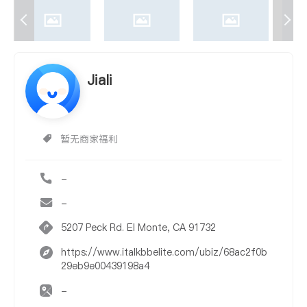
Jiali
暂无商家福利
-
-
5207 Peck Rd. El Monte, CA 91732
https://www.italkbbelite.com/ubiz/68ac2f0b
29eb9e00439198a4
-