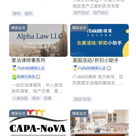
experience in
地区房产之旅的资深专家
地产经纪
地产经纪
眼科
眼科
地产投资
商业地产
商铺租售
开发商建商
精英会员
精英会员
爱法律师事务所
美国活动/折扣小助手
iTalkBB精英认证
iTalkBB精英认证
iTalkBB精英 官方账号。您
执照已核实
的美国生活福利播报员，精
一站式法律服务，华人首选.
选独家折扣、本地活动与专
房东房客、地产交易、意外
业讲座，第一时间享受您的
伤害、车祸重伤、商业诉
人身伤害
移民
刑事
活动/折扣
专属福利。
讼、商标注册、移民信托、
车祸理赔
民事
房地产
建筑合同、刑事案件全包办
信托/遗嘱
商业
商标注册
精英会员
精英会员
索赔
律师-其它
保释