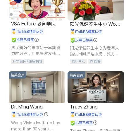
VSA Future 教育学院
阳光保健养生中心 World
shine
iTalkBB精英认证
iTalkBB精英认证
执照已核实
执照已核实
孩子美好的未来始于早期能
阳光保健养生中心为老年人
力的培养，用愿景激发孩子
提供日间护理服务，致力于
的学习潜力和动力。理念：
通过持续的护理创新来有效
升学顾问/课后辅导
老年中心
养老院
拥有成长型心态是成功的基
提升老年人的生活质量。
石。
精英会员
精英会员
Dr. Ming Wang
Tracy Zhang
iTalkBB精英认证
iTalkBB精英认证
Wang Vision Institute has
执照已核实
more than 30 years
Tracy Zhang - 引领大华府