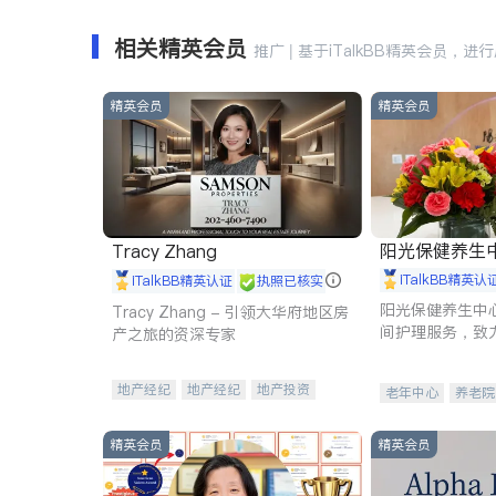
相关精英会员
推广 | 基于iTalkBB精英会员，进
精英会员
精英会员
阳光保健养生中心 
Tracy Zhang
iTalkBB精英认
iTalkBB精英认证
执照已核实
阳光保健养生中
Tracy Zhang - 引领大华府地区房
间护理服务，致
产之旅的资深专家
理创新来有效提
量。
地产经纪
地产经纪
地产投资
老年中心
养老院
商业地产
商铺租售
开发商建商
精英会员
精英会员