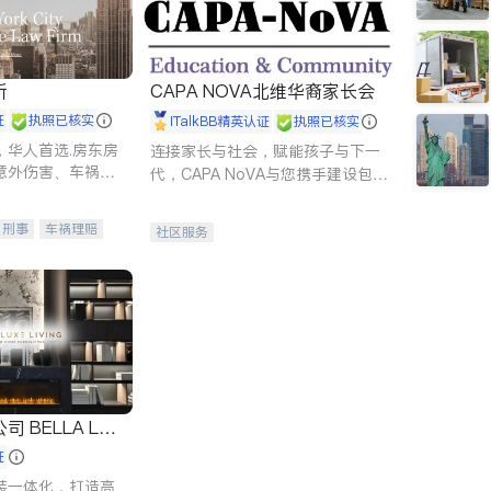
所
CAPA NOVA北维华裔家长会
证
执照已核实
iTalkBB精英认证
执照已核实
，华人首选.房东房
连接家长与社会，赋能孩子与下一
意外伤害、车祸重
代，CAPA NoVA与您携手建设包
商标注册、移民信
容、公平、充满希望的社区。
刑事案件全包办
刑事
车祸理赔
社区服务
信托/遗嘱
商业
律师-其它
保释
 LUX
证
装一体化，打造高