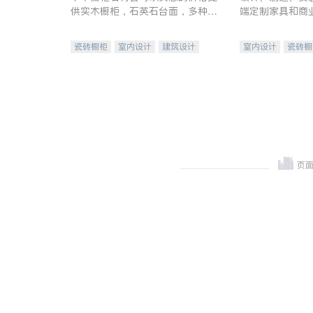
供实木橱柜，石英石台面，多种优
端定制家具和商
质不锈钢水槽、水龙头与抽油烟
机。品质厨房，家的选择。
瓷砖橱柜
室内设计
建筑设计
室内设计
瓷砖橱
卫浴洁具
室内装修
地板建材
售前软
室内装修