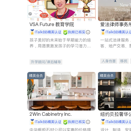
VSA Future 教育学院
爱法律师事务
iTalkBB精英认证
执照已核实
iTalkBB精英认
孩子美好的未来始于早期能力的培
一站式法律服务
养，用愿景激发孩子的学习潜力和
客、地产交易、
动力。理念：拥有成长型心态是成
伤、商业诉讼、
功的基石。
托、建筑合同、
人身伤害
移民
升学顾问/课后辅导
民事
房地产
商标注册
索赔
精英会员
精英会员
2Win Cabinetry Inc.
纽约贝拉奢华公司 BELLA
E
iTalkBB精英认证
执照已核实
iTalkBB精英认
中华橱柜石材公司以实惠的价格提
设计、制造、安