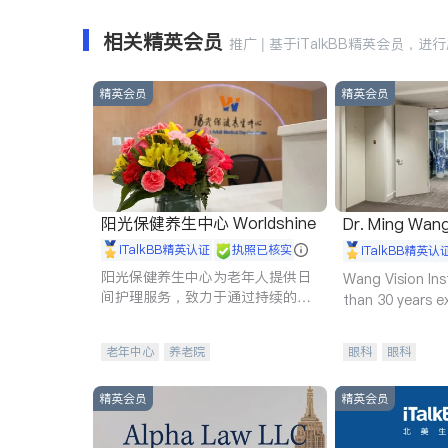
相关精英会员
推广 | 基于iTalkBB精英会员，进
精英会员
精英会员
阳光保健养生中心 Worldshine
Dr. Ming Wan
iTalkBB精英认证
执照已核实
iTalkBB精英认
阳光保健养生中心为老年人提供日
Wang Vision Ins
间护理服务，致力于通过持续的护
than 30 years e
理创新来有效提升老年人的生活质
量。
老年中心
养老院
眼科
眼科
精英会员
精英会员