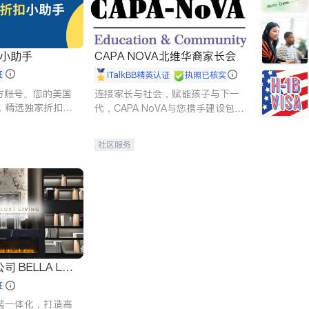
扣小助手
CAPA NOVA北维华裔家长会
证
iTalkBB精英认证
执照已核实
 官方账号。您的美国
连接家长与社会，赋能孩子与下一
，精选独家折扣、
代，CAPA NoVA与您携手建设包
讲座，第一时间享
容、公平、充满希望的社区。
。
社区服务
 LUX
证
装一体化，打造高