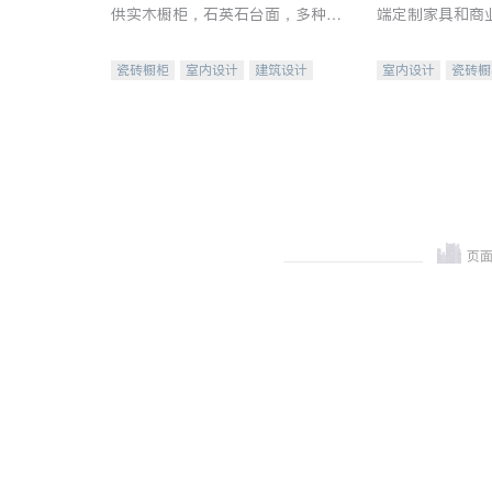
供实木橱柜，石英石台面，多种优
端定制家具和商
质不锈钢水槽、水龙头与抽油烟
机。品质厨房，家的选择。
瓷砖橱柜
室内设计
建筑设计
室内设计
瓷砖橱
卫浴洁具
室内装修
地板建材
售前软
室内装修