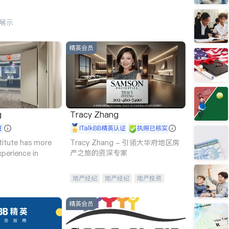
行展示
精英会员
g
Tracy Zhang
证
iTalkBB精英认证
执照已核实
titute has more
Tracy Zhang - 引领大华府地区房
产之旅的资深专家
xperience in
地产经纪
地产经纪
地产投资
商业地产
商铺租售
开发商建商
精英会员