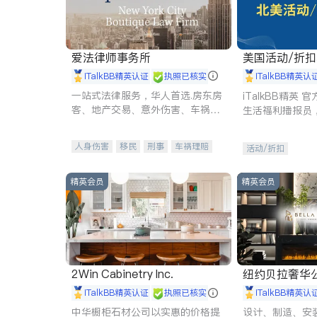
爱法律师事务所
美国活动/折
iTalkBB精英认证
执照已核实
iTalkBB精英认
一站式法律服务，华人首选.房东房
iTalkBB精英
客、地产交易、意外伤害、车祸重
生活福利播报员
伤、商业诉讼、商标注册、移民信
本地活动与专业
托、建筑合同、刑事案件全包办
受您的专属福利
人身伤害
移民
刑事
车祸理赔
活动/折扣
民事
房地产
信托/遗嘱
商业
商标注册
索赔
律师-其它
保释
精英会员
精英会员
2Win Cabinetry Inc.
纽约贝拉奢华公司 BELLA
E
iTalkBB精英认证
执照已核实
iTalkBB精英认
中华橱柜石材公司以实惠的价格提
设计、制造、安