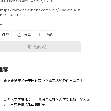
786 Pinefalls Ave., Walnut, CA 91789
https://www.italkbbelite.com/ubiz/68ac2ef929e
b9e0043919858
-
点赞
分享
收藏
联系商家
推荐
要不要送孩子去美国读高中？看完这些条件再决定！
美国大学学费能差出一套房？从社区大学到藤校，华人家
庭一定要看懂这张学费账单