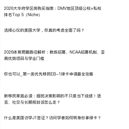
2026大华府学区房购买指南：DMV地区顶级公校+私校
排名Top 5（Niche）
选择心仪的美国大学，你真的考虑全面了吗？
2026体育爬藤路径解析：教练招募、NCAA招募机制、亚
裔优势项目与学业门槛
你也可以_第一类优先移民EB-1绿卡申请最全攻略
新移民家庭必读：插班决策影响的不只是当下成绩！语
言、社交与长期规划该怎么走？
什么是美国访学J1签证？访问学者如何转身份拿绿卡？