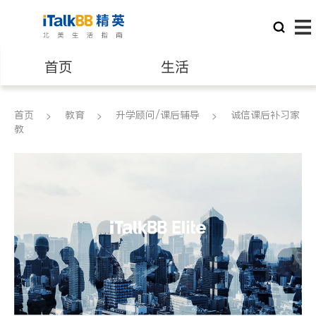
首页
生活
医生
律师
首页
教育
升学顾问/课后辅导
诚信课后补习家
教
保险理财
房地产租售
建筑装修
教育
养老
非盈利组织