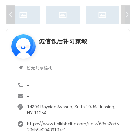
诚信课后补习家教
暂无商家福利
-
-
14204 Bayside Avenue, Suite 10UA,Flushing,
NY 11354
https://www.italkbbelite.com/ubiz/68ac2ed5
29eb9e00439197c1