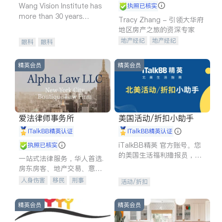
Wang Vision Institute has
执照已核实
more than 30 years
Tracy Zhang - 引领大华府
experience in
地区房产之旅的资深专家
地产经纪
地产经纪
眼科
眼科
地产投资
商业地产
商铺租售
开发商建商
精英会员
精英会员
爱法律师事务所
美国活动/折扣小助手
iTalkBB精英认证
iTalkBB精英认证
iTalkBB精英 官方账号。您
执照已核实
的美国生活福利播报员，精
一站式法律服务，华人首选.
选独家折扣、本地活动与专
房东房客、地产交易、意外
业讲座，第一时间享受您的
伤害、车祸重伤、商业诉
人身伤害
移民
刑事
活动/折扣
专属福利。
讼、商标注册、移民信托、
车祸理赔
民事
房地产
建筑合同、刑事案件全包办
信托/遗嘱
商业
商标注册
精英会员
精英会员
索赔
律师-其它
保释