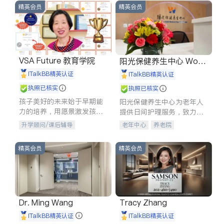
精英会员
精英会员
VSA Future 教育学院
阳光保健养生中心 World
shine
iTalkBB精英认证
iTalkBB精英认证
执照已核实
执照已核实
孩子美好的未来始于早期能
阳光保健养生中心为老年人
力的培养，用愿景激发孩子
提供日间护理服务，致力于
的学习潜力和动力。理念：
通过持续的护理创新来有效
升学顾问/课后辅导
老年中心
养老院
拥有成长型心态是成功的基
提升老年人的生活质量。
石。
精英会员
精英会员
Dr. Ming Wang
Tracy Zhang
iTalkBB精英认证
iTalkBB精英认证