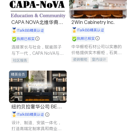
CAPA NOVA北维华裔家
2Win Cabinetry Inc.
长会
iTalkBB精英认证
iTalkBB精英认证
执照已核实
执照已核实
中华橱柜石材公司以实惠的
连接家长与社会，赋能孩子
价格提供实木橱柜，石英石
与下一代，CAPA NoVA与您
台面，多种优质不锈钢水
携手建设包容、公平、充满
瓷砖橱柜
室内设计
社区服务
槽、水龙头与抽油烟机。品
希望的社区。
建筑设计
卫浴洁具
质厨房，家的选择。
室内装修
精英会员
纽约贝拉奢华公司 BELL
A LUXE
iTalkBB精英认证
设计、制造、安装一体化，
打造高端定制家具和商业空