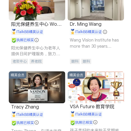
阳光保健养生中心 World
Dr. Ming Wang
shine
iTalkBB精英认证
iTalkBB精英认证
Wang Vision Institute has
执照已核实
more than 30 years
阳光保健养生中心为老年人
experience in
提供日间护理服务，致力于
通过持续的护理创新来有效
老年中心
养老院
眼科
眼科
提升老年人的生活质量。
精英会员
精英会员
VSA Future 教育学院
Tracy Zhang
iTalkBB精英认证
iTalkBB精英认证
执照已核实
执照已核实
孩子美好的未来始于早期能
Tracy Zhang - 引领大华府