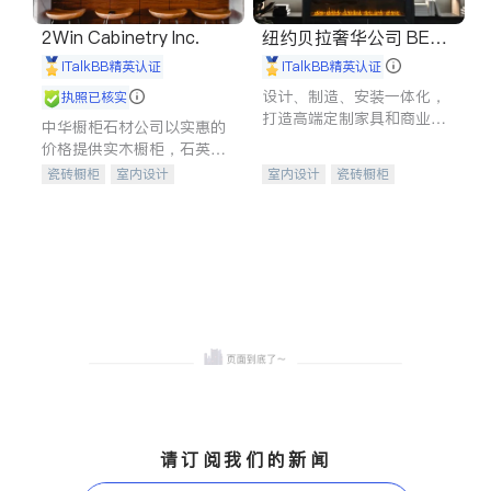
2Win Cabinetry Inc.
纽约贝拉奢华公司 BELL
A LUXE
iTalkBB精英认证
iTalkBB精英认证
设计、制造、安装一体化，
执照已核实
打造高端定制家具和商业空
中华橱柜石材公司以实惠的
间
价格提供实木橱柜，石英石
台面，多种优质不锈钢水
瓷砖橱柜
室内设计
室内设计
瓷砖橱柜
槽、水龙头与抽油烟机。品
建筑设计
卫浴洁具
卫浴洁具
地板建材
质厨房，家的选择。
室内装修
售前软装staging
室内装修
请订阅我们的新闻