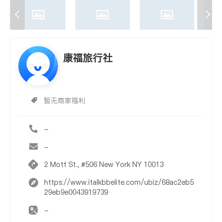
康福旅行社
暂无商家福利
-
-
2 Mott St., #506 New York NY 10013
https://www.italkbbelite.com/ubiz/68ac2eb5
29eb9e0043919739
-