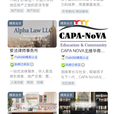
力的培养，用愿景激发孩子
地区房产之旅的资深专家
的学习潜力和动力。理念：
地产经纪
地产经纪
升学顾问/课后辅导
拥有成长型心态是成功的基
地产投资
商业地产
石。
商铺租售
开发商建商
精英会员
精英会员
爱法律师事务所
CAPA NOVA北维华裔家
长会
iTalkBB精英认证
iTalkBB精英认证
执照已核实
执照已核实
一站式法律服务，华人首选.
连接家长与社会，赋能孩子
房东房客、地产交易、意外
与下一代，CAPA NoVA与您
伤害、车祸重伤、商业诉
携手建设包容、公平、充满
人身伤害
移民
刑事
社区服务
讼、商标注册、移民信托、
希望的社区。
车祸理赔
民事
房地产
建筑合同、刑事案件全包办
信托/遗嘱
商业
商标注册
精英会员
精英会员
索赔
律师-其它
保释