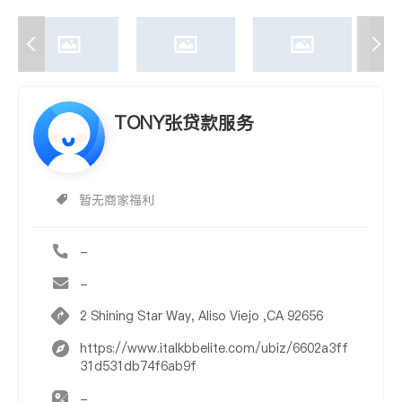
TONY张贷款服务
暂无商家福利
-
-
2 Shining Star Way, Aliso Viejo ,CA 92656
https://www.italkbbelite.com/ubiz/6602a3ff
31d531db74f6ab9f
-