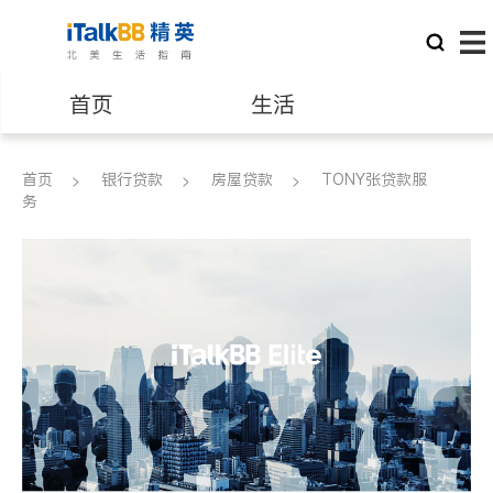
首页
生活
医生
律师
首页
银行贷款
房屋贷款
TONY张贷款服
务
保险理财
房地产租售
建筑装修
教育
养老
非盈利组织