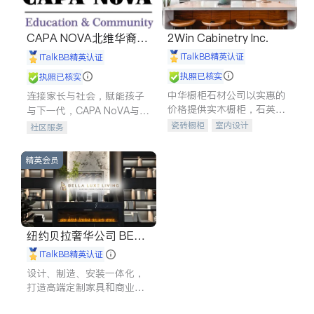
CAPA NOVA北维华裔家
2Win Cabinetry Inc.
长会
iTalkBB精英认证
iTalkBB精英认证
执照已核实
执照已核实
中华橱柜石材公司以实惠的
连接家长与社会，赋能孩子
价格提供实木橱柜，石英石
与下一代，CAPA NoVA与您
台面，多种优质不锈钢水
携手建设包容、公平、充满
瓷砖橱柜
室内设计
社区服务
槽、水龙头与抽油烟机。品
希望的社区。
建筑设计
卫浴洁具
质厨房，家的选择。
室内装修
精英会员
纽约贝拉奢华公司 BELL
A LUXE
iTalkBB精英认证
设计、制造、安装一体化，
打造高端定制家具和商业空
间