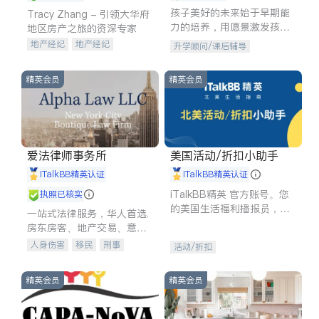
孩子美好的未来始于早期能
Tracy Zhang - 引领大华府
力的培养，用愿景激发孩子
地区房产之旅的资深专家
的学习潜力和动力。理念：
地产经纪
地产经纪
升学顾问/课后辅导
拥有成长型心态是成功的基
地产投资
商业地产
石。
商铺租售
开发商建商
精英会员
精英会员
爱法律师事务所
美国活动/折扣小助手
iTalkBB精英认证
iTalkBB精英认证
iTalkBB精英 官方账号。您
执照已核实
的美国生活福利播报员，精
一站式法律服务，华人首选.
选独家折扣、本地活动与专
房东房客、地产交易、意外
业讲座，第一时间享受您的
伤害、车祸重伤、商业诉
人身伤害
移民
刑事
活动/折扣
专属福利。
讼、商标注册、移民信托、
车祸理赔
民事
房地产
建筑合同、刑事案件全包办
信托/遗嘱
商业
商标注册
精英会员
精英会员
索赔
律师-其它
保释