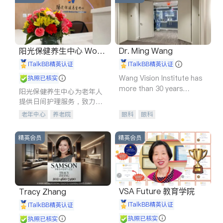
阳光保健养生中心 World
Dr. Ming Wang
shine
iTalkBB精英认证
iTalkBB精英认证
Wang Vision Institute has
执照已核实
more than 30 years
阳光保健养生中心为老年人
experience in
提供日间护理服务，致力于
通过持续的护理创新来有效
老年中心
养老院
眼科
眼科
提升老年人的生活质量。
精英会员
精英会员
VSA Future 教育学院
Tracy Zhang
iTalkBB精英认证
iTalkBB精英认证
执照已核实
执照已核实