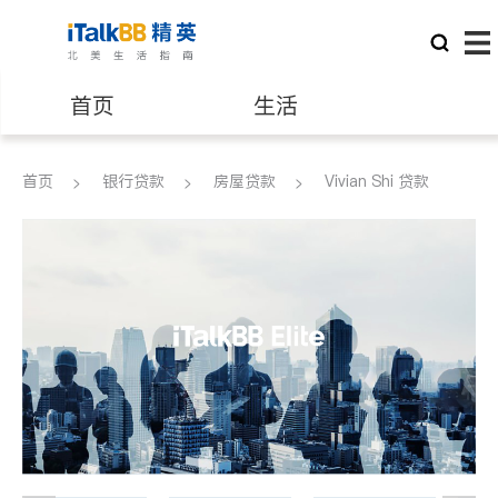
首页
生活
医生
律师
首页
银行贷款
房屋贷款
Vivian Shi 贷款
保险理财
房地产租售
建筑装修
教育
养老
非盈利组织