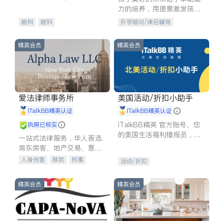
experience in
力的培养，用愿景激发孩子
的学习潜力和动力。理念：
眼科
眼科
升学顾问/课后辅导
拥有成长型心态是成功的基
石。
精英会员
精英会员
爱法律师事务所
美国活动/折扣小助手
iTalkBB精英认证
iTalkBB精英认证
iTalkBB精英 官方账号。您
执照已核实
的美国生活福利播报员，精
一站式法律服务，华人首选.
选独家折扣、本地活动与专
房东房客、地产交易、意外
业讲座，第一时间享受您的
伤害、车祸重伤、商业诉
人身伤害
移民
刑事
活动/折扣
专属福利。
讼、商标注册、移民信托、
车祸理赔
民事
房地产
建筑合同、刑事案件全包办
信托/遗嘱
商业
商标注册
精英会员
精英会员
索赔
律师-其它
保释