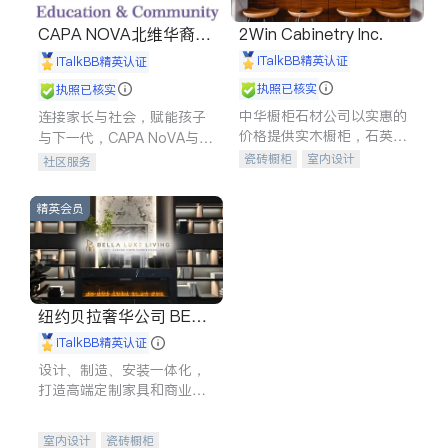
CAPA NOVA北维华裔家
2Win Cabinetry Inc.
长会
iTalkBB精英认证
iTalkBB精英认证
执照已核实
执照已核实
中华橱柜石材公司以实惠的
连接家长与社会，赋能孩子
价格提供实木橱柜，石英石
与下一代，CAPA NoVA与您
台面，多种优质不锈钢水
携手建设包容、公平、充满
瓷砖橱柜
室内设计
社区服务
槽、水龙头与抽油烟机。品
希望的社区。
建筑设计
卫浴洁具
质厨房，家的选择。
室内装修
精英会员
纽约贝拉奢华公司 BELL
A LUXE
iTalkBB精英认证
设计、制造、安装一体化，
打造高端定制家具和商业空
间
室内设计
瓷砖橱柜