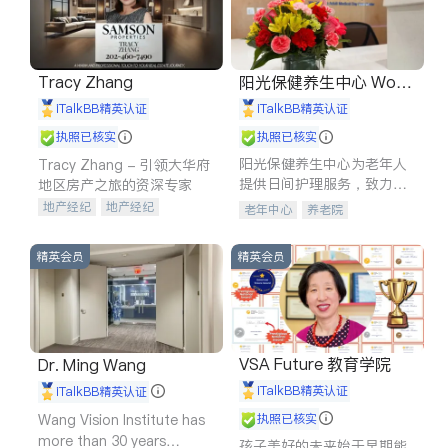
Tracy Zhang
阳光保健养生中心 World
shine
iTalkBB精英认证
iTalkBB精英认证
执照已核实
执照已核实
阳光保健养生中心为老年人
Tracy Zhang - 引领大华府
提供日间护理服务，致力于
地区房产之旅的资深专家
通过持续的护理创新来有效
地产经纪
地产经纪
老年中心
养老院
提升老年人的生活质量。
地产投资
商业地产
商铺租售
开发商建商
精英会员
精英会员
VSA Future 教育学院
Dr. Ming Wang
iTalkBB精英认证
iTalkBB精英认证
Wang Vision Institute has
执照已核实
more than 30 years
孩子美好的未来始于早期能