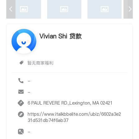
Vivian Shi 贷款
暂无商家福利
-
-
6 PAUL REVERE RD.,Lexington, MA 02421
https://www.italkbbelite.com/ubiz/6602a3e2
31d531db74f6ab37
-