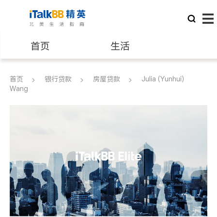
首页
生活
医生
律师
首页
银行贷款
房屋贷款
Julia (Yunhui)
Wang
保险理财
房地产租售
建筑装修
教育
养老
非盈利组织