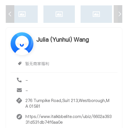
Julia (Yunhui) Wang
暂无商家福利
-
-
276 Turnpike Road,Suit 213,Westborough,M
A 01581
https://www.italkbbelite.com/ubiz/6602a393
31d531db74f6aa0e