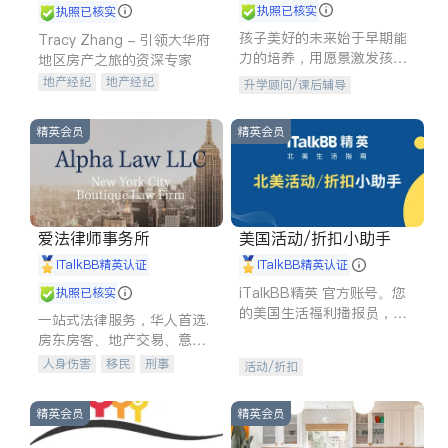
执照已核实
执照已核实
孩子美好的未来始于早期能
Tracy Zhang - 引领大华府
力的培养，用愿景激发孩子
地区房产之旅的资深专家
的学习潜力和动力。理念：
地产经纪
地产经纪
升学顾问/课后辅导
拥有成长型心态是成功的基
地产投资
商业地产
石。
商铺租售
开发商建商
精英会员
精英会员
爱法律师事务所
美国活动/折扣小助手
iTalkBB精英认证
iTalkBB精英认证
iTalkBB精英 官方账号。您
执照已核实
的美国生活福利播报员，精
一站式法律服务，华人首选.
选独家折扣、本地活动与专
房东房客、地产交易、意外
业讲座，第一时间享受您的
伤害、车祸重伤、商业诉
人身伤害
移民
刑事
活动/折扣
专属福利。
讼、商标注册、移民信托、
车祸理赔
民事
房地产
建筑合同、刑事案件全包办
信托/遗嘱
商业
商标注册
精英会员
精英会员
索赔
律师-其它
保释