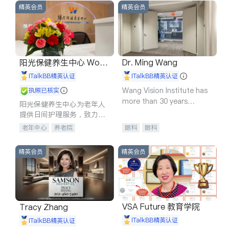
精英会员
精英会员
阳光保健养生中心 World
Dr. Ming Wang
shine
iTalkBB精英认证
iTalkBB精英认证
Wang Vision Institute has
执照已核实
more than 30 years
阳光保健养生中心为老年人
experience in
提供日间护理服务，致力于
通过持续的护理创新来有效
老年中心
养老院
眼科
眼科
提升老年人的生活质量。
精英会员
精英会员
VSA Future 教育学院
Tracy Zhang
iTalkBB精英认证
iTalkBB精英认证