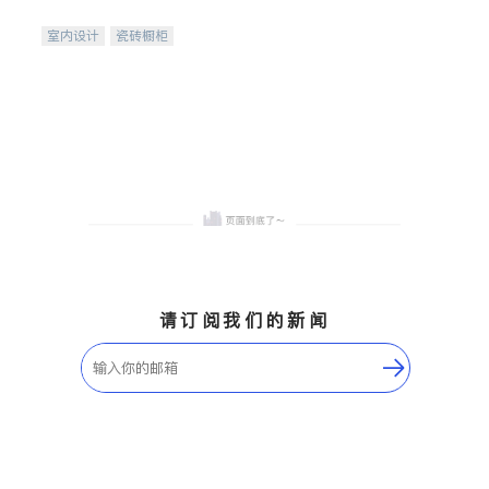
间
室内设计
瓷砖橱柜
卫浴洁具
地板建材
售前软装staging
室内装修
请订阅我们的新闻