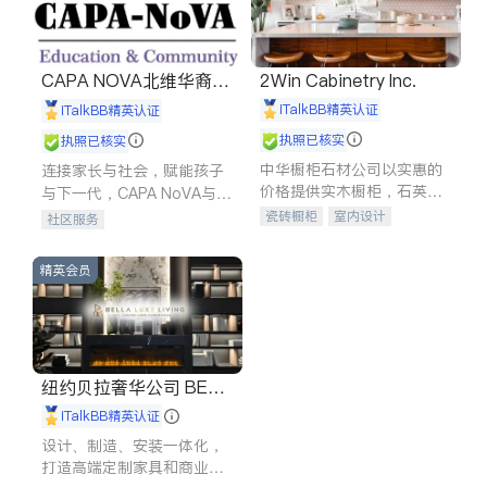
CAPA NOVA北维华裔家
2Win Cabinetry Inc.
长会
iTalkBB精英认证
iTalkBB精英认证
执照已核实
执照已核实
中华橱柜石材公司以实惠的
连接家长与社会，赋能孩子
价格提供实木橱柜，石英石
与下一代，CAPA NoVA与您
台面，多种优质不锈钢水
携手建设包容、公平、充满
瓷砖橱柜
室内设计
社区服务
槽、水龙头与抽油烟机。品
希望的社区。
建筑设计
卫浴洁具
质厨房，家的选择。
室内装修
精英会员
纽约贝拉奢华公司 BELL
A LUXE
iTalkBB精英认证
设计、制造、安装一体化，
打造高端定制家具和商业空