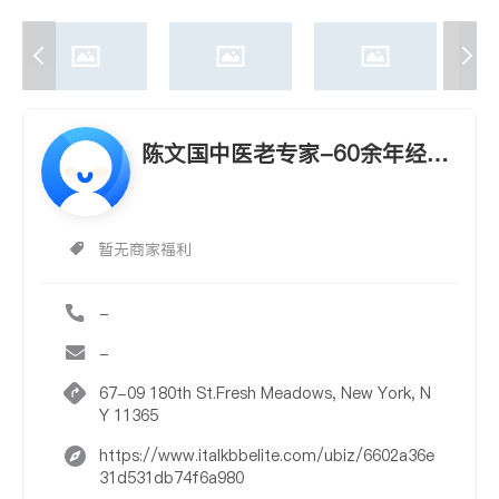
陈文国中医老专家-60余年经验
Wen G. Chen, Acupuncturist
暂无商家福利
-
-
67-09 180th St.Fresh Meadows, New York, N
Y 11365
https://www.italkbbelite.com/ubiz/6602a36e
31d531db74f6a980