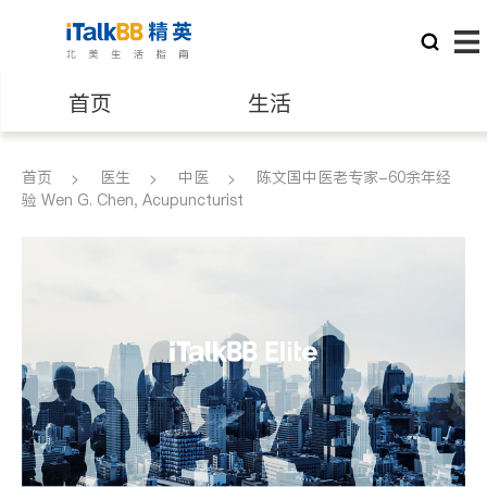
首页
生活
医生
律师
首页
医生
中医
陈文国中医老专家-60余年经
验 Wen G. Chen, Acupuncturist
保险理财
房地产租售
建筑装修
教育
养老
非盈利组织