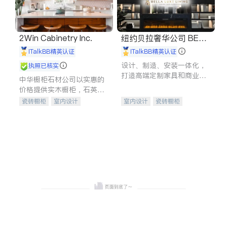
2Win Cabinetry Inc.
纽约贝拉奢华公司 BELL
A LUXE
iTalkBB精英认证
iTalkBB精英认证
设计、制造、安装一体化，
执照已核实
打造高端定制家具和商业空
中华橱柜石材公司以实惠的
间
价格提供实木橱柜，石英石
台面，多种优质不锈钢水
瓷砖橱柜
室内设计
室内设计
瓷砖橱柜
槽、水龙头与抽油烟机。品
建筑设计
卫浴洁具
卫浴洁具
地板建材
质厨房，家的选择。
室内装修
售前软装staging
室内装修