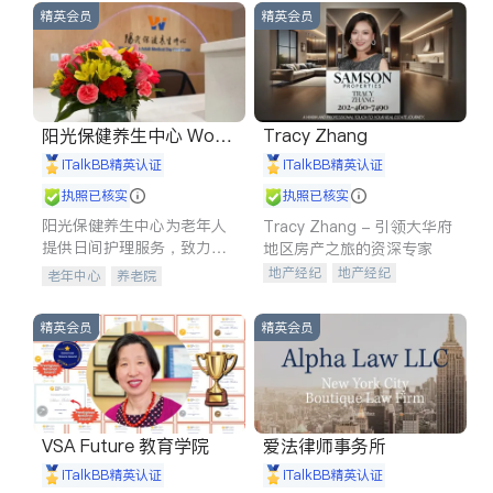
精英会员
精英会员
阳光保健养生中心 World
Tracy Zhang
shine
iTalkBB精英认证
iTalkBB精英认证
执照已核实
执照已核实
阳光保健养生中心为老年人
Tracy Zhang - 引领大华府
提供日间护理服务，致力于
地区房产之旅的资深专家
通过持续的护理创新来有效
地产经纪
地产经纪
老年中心
养老院
提升老年人的生活质量。
地产投资
商业地产
商铺租售
开发商建商
精英会员
精英会员
VSA Future 教育学院
爱法律师事务所
iTalkBB精英认证
iTalkBB精英认证