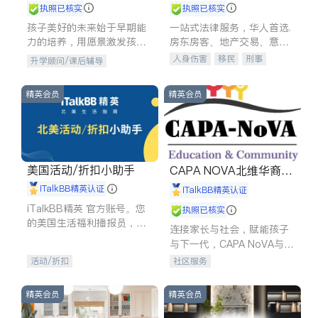
执照已核实
执照已核实
孩子美好的未来始于早期能
一站式法律服务，华人首选.
力的培养，用愿景激发孩子
房东房客、地产交易、意外
的学习潜力和动力。理念：
伤害、车祸重伤、商业诉
人身伤害
移民
刑事
升学顾问/课后辅导
拥有成长型心态是成功的基
讼、商标注册、移民信托、
车祸理赔
民事
房地产
石。
建筑合同、刑事案件全包办
信托/遗嘱
商业
商标注册
精英会员
精英会员
索赔
律师-其它
保释
美国活动/折扣小助手
CAPA NOVA北维华裔家
长会
iTalkBB精英认证
iTalkBB精英认证
iTalkBB精英 官方账号。您
执照已核实
的美国生活福利播报员，精
连接家长与社会，赋能孩子
选独家折扣、本地活动与专
与下一代，CAPA NoVA与您
业讲座，第一时间享受您的
携手建设包容、公平、充满
活动/折扣
社区服务
专属福利。
希望的社区。
精英会员
精英会员