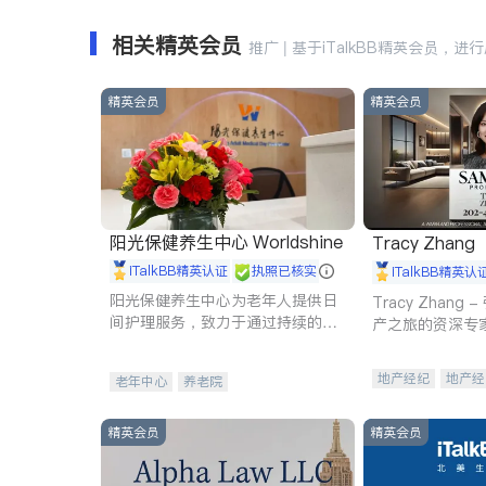
相关精英会员
推广 | 基于iTalkBB精英会员，进
精英会员
精英会员
阳光保健养生中心 Worldshine
Tracy Zhang
iTalkBB精英认证
执照已核实
iTalkBB精英认
阳光保健养生中心为老年人提供日
Tracy Zhan
间护理服务，致力于通过持续的护
产之旅的资深专
理创新来有效提升老年人的生活质
量。
地产经纪
地产经
老年中心
养老院
商业地产
商铺
精英会员
精英会员