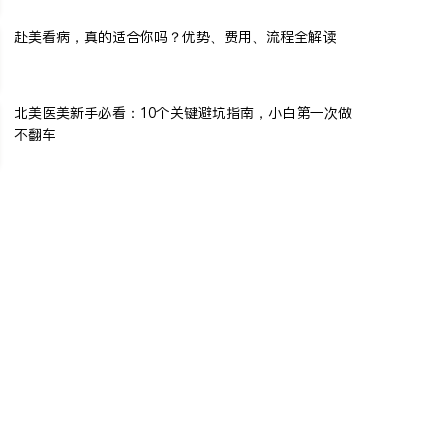
赴美看病，真的适合你吗？优势、费用、流程全解读
北美医美新手必看：10个关键避坑指南，小白第一次做
不翻车