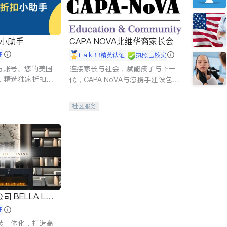
扣小助手
CAPA NOVA北维华裔家长会
证
iTalkBB精英认证
执照已核实
 官方账号。您的美国
连接家长与社会，赋能孩子与下一
，精选独家折扣、
代，CAPA NoVA与您携手建设包
讲座，第一时间享
容、公平、充满希望的社区。
。
社区服务
 LUX
证
装一体化，打造高