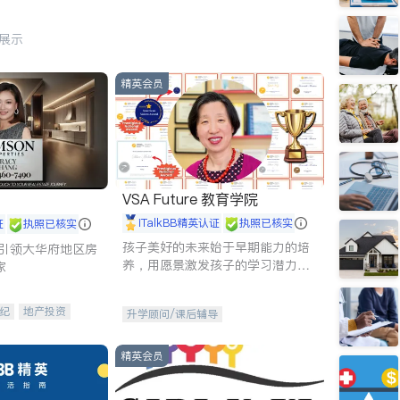
行展示
精英会员
VSA Future 教育学院
iTalkBB精英认证
执照已核实
证
执照已核实
孩子美好的未来始于早期能力的培
g - 引领大华府地区房
养，用愿景激发孩子的学习潜力和
家
动力。理念：拥有成长型心态是成
功的基石。
纪
地产投资
升学顾问/课后辅导
租售
开发商建商
精英会员