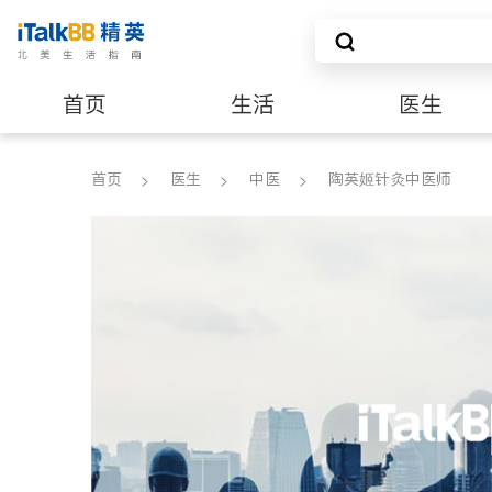
首页
生活
医生
养老
非盈利组织
首页
医生
中医
陶英姬针灸中医师