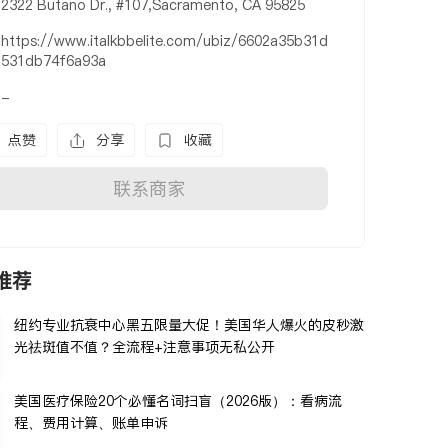
2322 Butano Dr., #107,Sacramento, CA 95825
https://www.italkbbelite.com/ubiz/6602a35b31d
531db74f6a93a
-
点赞
分享
收藏
联系商家
推荐
纽约专业抗衰中心黑五限量大促！美国华人爆火的皮秒激
光祛斑值不值？全流程+注意事项无私公开
美国医疗保险20个必懂名词扫盲（2026版）：看病流
程、费用计算、账单申诉