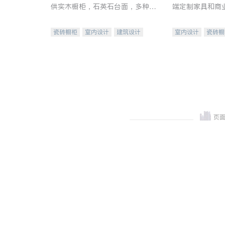
供实木橱柜，石英石台面，多种优
端定制家具和商
质不锈钢水槽、水龙头与抽油烟
机。品质厨房，家的选择。
瓷砖橱柜
室内设计
建筑设计
室内设计
瓷砖橱
卫浴洁具
室内装修
地板建材
售前软
室内装修