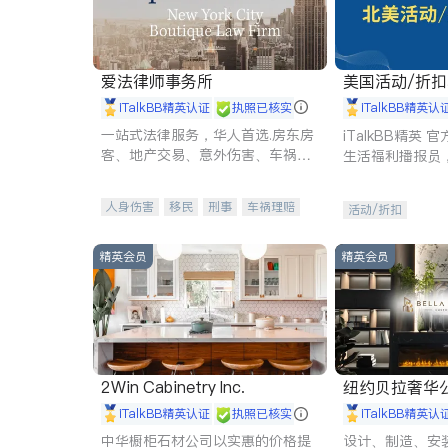
爱法律师事务所
美国活动/折
iTalkBB精英认证
执照已核实
iTalkBB精英认
一站式法律服务，华人首选.房东房
iTalkBB精英
客、地产交易、意外伤害、车祸重
生活福利播报员
伤、商业诉讼、商标注册、移民信
本地活动与专业
托、建筑合同、刑事案件全包办
受您的专属福利
人身伤害
移民
刑事
车祸理赔
活动/折扣
民事
房地产
信托/遗嘱
商业
商标注册
索赔
律师-其它
保释
精英会员
精英会员
2Win Cabinetry Inc.
纽约贝拉奢华公司 BELLA
E
iTalkBB精英认证
执照已核实
iTalkBB精英认
中华橱柜石材公司以实惠的价格提
设计、制造、安