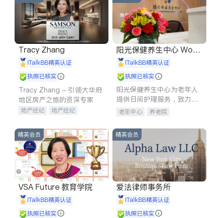
Tracy Zhang
阳光保健养生中心 World
shine
iTalkBB精英认证
iTalkBB精英认证
执照已核实
执照已核实
阳光保健养生中心为老年人
Tracy Zhang - 引领大华府
提供日间护理服务，致力于
地区房产之旅的资深专家
通过持续的护理创新来有效
地产经纪
地产经纪
老年中心
养老院
提升老年人的生活质量。
地产投资
商业地产
商铺租售
开发商建商
精英会员
精英会员
VSA Future 教育学院
爱法律师事务所
iTalkBB精英认证
iTalkBB精英认证
执照已核实
执照已核实