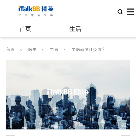
首页
生活
医生
律师
首页
医生
中医
中医新港针灸诊所
保险理财
房地产租售
建筑装修
教育
养老
非盈利组织