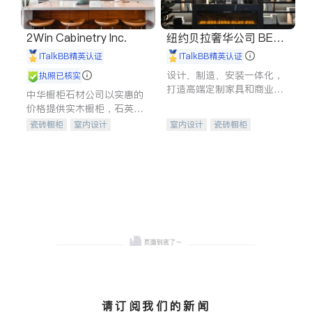
2Win Cabinetry Inc.
纽约贝拉奢华公司 BELL
A LUXE
iTalkBB精英认证
iTalkBB精英认证
设计、制造、安装一体化，
执照已核实
打造高端定制家具和商业空
中华橱柜石材公司以实惠的
间
价格提供实木橱柜，石英石
台面，多种优质不锈钢水
瓷砖橱柜
室内设计
室内设计
瓷砖橱柜
槽、水龙头与抽油烟机。品
建筑设计
卫浴洁具
卫浴洁具
地板建材
质厨房，家的选择。
室内装修
售前软装staging
室内装修
请订阅我们的新闻