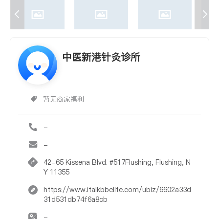
中医新港针灸诊所
暂无商家福利
-
-
42-65 Kissena Blvd. #517Flushing, Flushing, N
Y 11355
https://www.italkbbelite.com/ubiz/6602a33d
31d531db74f6a8cb
-