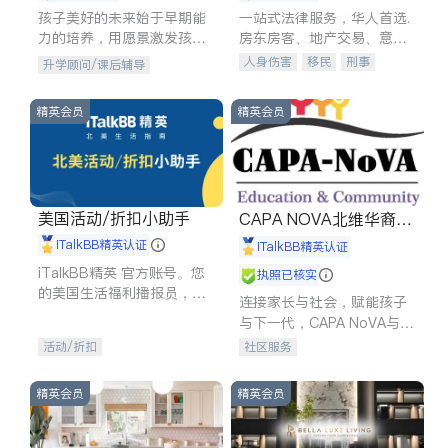
孩子美好的未来始于早期能
一站式法律服务，华人首选.
力的培养，用愿景激发孩子
房东房客、地产交易、意外
的学习潜力和动力。理念：
伤害、车祸重伤、商业诉
人身伤害
移民
刑事
升学顾问/课后辅导
拥有成长型心态是成功的基
讼、商标注册、移民信托、
车祸理赔
民事
房地产
石。
建筑合同、刑事案件全包办
信托/遗嘱
商业
商标注册
精英会员
精英会员
索赔
律师-其它
保释
美国活动/折扣小助手
CAPA NOVA北维华裔家
长会
iTalkBB精英认证
iTalkBB精英认证
iTalkBB精英 官方账号。您
执照已核实
的美国生活福利播报员，精
连接家长与社会，赋能孩子
选独家折扣、本地活动与专
与下一代，CAPA NoVA与您
业讲座，第一时间享受您的
携手建设包容、公平、充满
活动/折扣
社区服务
专属福利。
希望的社区。
精英会员
精英会员