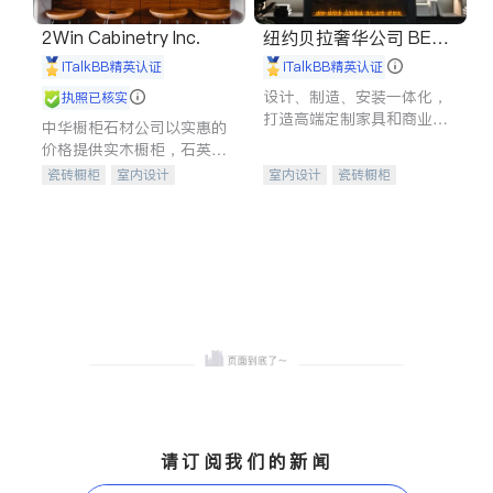
2Win Cabinetry Inc.
纽约贝拉奢华公司 BELL
A LUXE
iTalkBB精英认证
iTalkBB精英认证
设计、制造、安装一体化，
执照已核实
打造高端定制家具和商业空
中华橱柜石材公司以实惠的
间
价格提供实木橱柜，石英石
台面，多种优质不锈钢水
瓷砖橱柜
室内设计
室内设计
瓷砖橱柜
槽、水龙头与抽油烟机。品
建筑设计
卫浴洁具
卫浴洁具
地板建材
质厨房，家的选择。
室内装修
售前软装staging
室内装修
请订阅我们的新闻