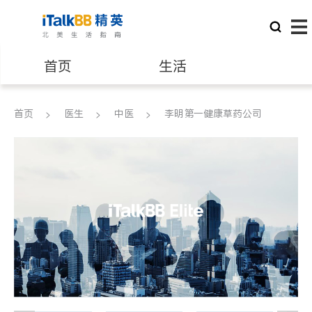
首页
生活
医生
律师
首页
医生
中医
李明第一健康草药公司
保险理财
房地产租售
建筑装修
教育
养老
非盈利组织