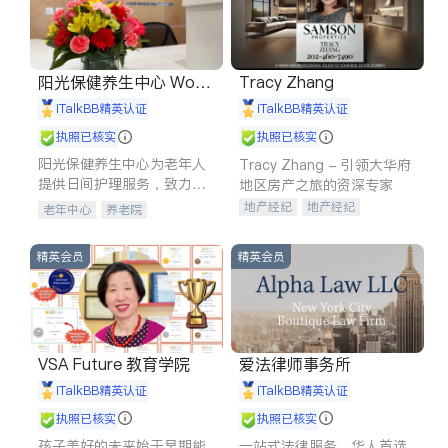
阳光保健养生中心 World
Tracy Zhang
shine
iTalkBB精英认证
iTalkBB精英认证
执照已核实
执照已核实
阳光保健养生中心为老年人
Tracy Zhang - 引领大华府
提供日间护理服务，致力于
地区房产之旅的资深专家
通过持续的护理创新来有效
地产经纪
地产经纪
老年中心
养老院
提升老年人的生活质量。
地产投资
商业地产
商铺租售
开发商建商
精英会员
精英会员
VSA Future 教育学院
爱法律师事务所
iTalkBB精英认证
iTalkBB精英认证
执照已核实
执照已核实
孩子美好的未来始于早期能
一站式法律服务，华人首选.