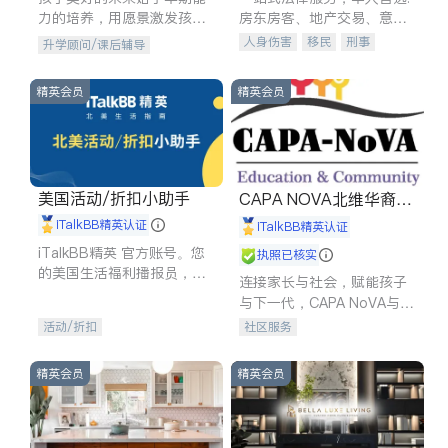
力的培养，用愿景激发孩子
房东房客、地产交易、意外
的学习潜力和动力。理念：
伤害、车祸重伤、商业诉
人身伤害
移民
刑事
升学顾问/课后辅导
拥有成长型心态是成功的基
讼、商标注册、移民信托、
车祸理赔
民事
房地产
石。
建筑合同、刑事案件全包办
信托/遗嘱
商业
商标注册
精英会员
精英会员
索赔
律师-其它
保释
美国活动/折扣小助手
CAPA NOVA北维华裔家
长会
iTalkBB精英认证
iTalkBB精英认证
iTalkBB精英 官方账号。您
执照已核实
的美国生活福利播报员，精
连接家长与社会，赋能孩子
选独家折扣、本地活动与专
与下一代，CAPA NoVA与您
业讲座，第一时间享受您的
携手建设包容、公平、充满
活动/折扣
社区服务
专属福利。
希望的社区。
精英会员
精英会员